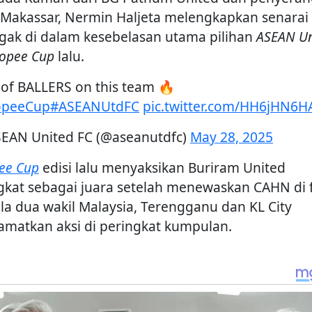
Makassar, Nermin Haljeta melengkapkan senarai
gak di dalam kesebelasan utama pilihan
ASEAN Un
opee Cup
lalu.
t of BALLERS on this team 🔥
opeeCup
#ASEANUtdFC
pic.twitter.com/HH6jHN6H
EAN United FC (@aseanutdfc)
May 28, 2025
ee Cup
edisi lalu menyaksikan Buriram United
gkat sebagai juara setelah menewaskan CAHN di f
ala dua wakil Malaysia, Terengganu dan KL City
matkan aksi di peringkat kumpulan.