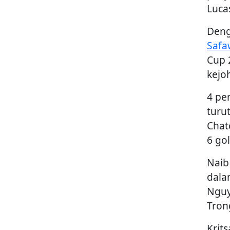
Luca
Deng
Safa
Cup 
kejo
4 pe
turu
Chat
6 go
Naib
dala
Nguy
Tron
Krit