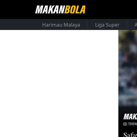
Harimau Malaya
Liga Super
TERE
Safa