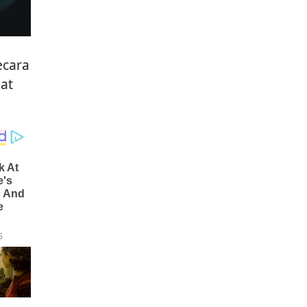
ecara
uat