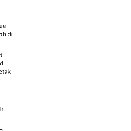
pee
ah di
d
d,
etak
n
nh
g