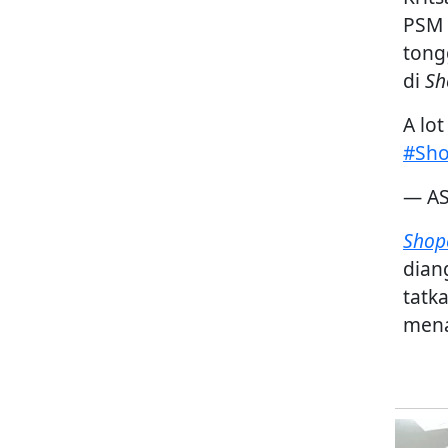
PSM 
tong
di
Sh
A lo
#Sh
— AS
Shop
dian
tatk
mena