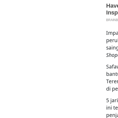
Impa
peru
sain
Shop
Safa
bant
Tere
di p
5 ja
ini 
penj