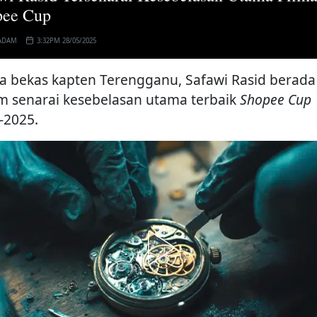
pee Cup
ADAM
3:32PM 28/05/2025
 bekas kapten Terengganu, Safawi Rasid berada
m senarai kesebelasan utama terbaik
Shopee Cup
-2025.