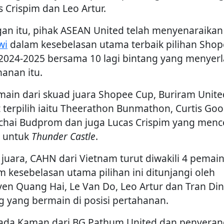
s Crispim dan Leo Artur.
an itu, pihak ASEAN United telah menyenaraikan
wi
dalam kesebelasan utama terbaik pilihan Sho
2024-2025 bersama 10 lagi bintang yang menyerl
hanan itu.
main dari skuad juara Shopee Cup, Buriram Unite
t terpilih iaitu Theerathon Bunmathon, Curtis Goo
chai Budprom dan juga Lucas Crispim yang menc
l untuk
Thunder Castle
.
 juara, CAHN dari Vietnam turut diwakili 4 pemai
m kesebelasan utama pilihan ini ditunjangi oleh
en Quang Hai, Le Van Do, Leo Artur dan Tran Di
g yang bermain di posisi pertahanan.
sada Kaman dari BG Pathum United dan penyeran