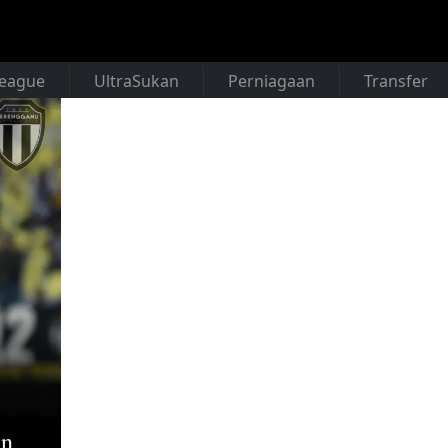
League
UltraSukan
Perniagaan
Transfer
an