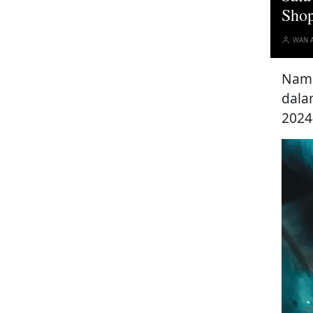
Sho
WAN 
Nama
dala
2024