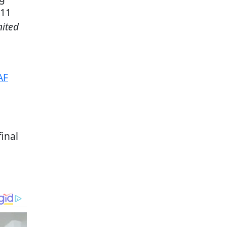
 11
ited
AF
inal