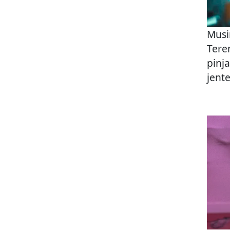
Musi
Tere
pinj
jent