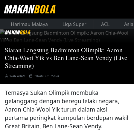
Harimau Malaya
Liga Super
ACL
Asia
Siaran Langsung Badminton Olimpik: Aaron
Chia-Wooi Yik vs Ben Lane-Sean Vendy (Live
Streaming)
WAN ADAM
9:07AM 27/07/2024
Temasya Sukan Olimpik membuka
gelanggang dengan beregu lelaki negara,
Aaron Chia-Wooi Yik turun dalam aksi
pertama peringkat kumpulan berdepan wakil
Great Britain, Ben Lane-Sean Vendy.