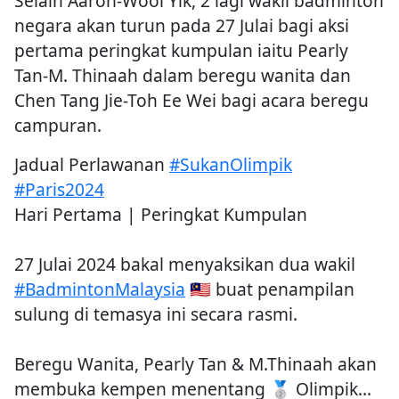
Selain Aaron-Wooi Yik, 2 lagi wakil badminton
negara akan turun pada 27 Julai bagi aksi
pertama peringkat kumpulan iaitu Pearly
Tan-M. Thinaah dalam beregu wanita dan
Chen Tang Jie-Toh Ee Wei bagi acara beregu
campuran.
Jadual Perlawanan
#SukanOlimpik
#Paris2024
Hari Pertama | Peringkat Kumpulan
27 Julai 2024 bakal menyaksikan dua wakil
#BadmintonMalaysia
🇲🇾 buat penampilan
sulung di temasya ini secara rasmi.
Beregu Wanita, Pearly Tan & M.Thinaah akan
membuka kempen menentang 🥈 Olimpik…