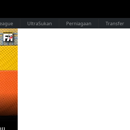
League
UltraSukan
Perniagaan
Transfer
au