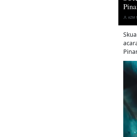
Pina
AZIM
Skua
acar
Pina