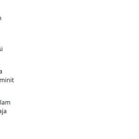
n
i
a
minit
alam
aja