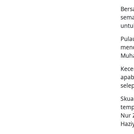
Bers
sema
untu
Pula
mend
Muha
Kece
apab
selep
Skua
temp
Nur 
Hazi