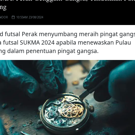
ng
 NOOR
10:55AM 23/08/2024
d futsal Perak menyumbang meraih pingat gang
a futsal SUKMA 2024 apabila menewaskan Pulau
ng dalam penentuan pingat gangsa.