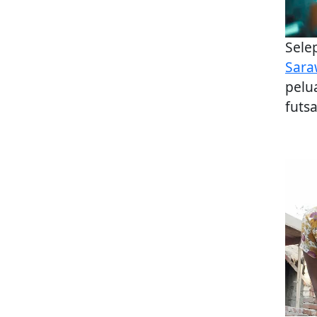
Sele
Sara
pelu
futs