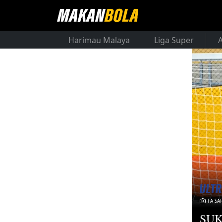
Harimau Malaya
Liga Super
FA SA
SUK