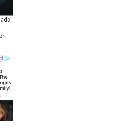
pada
en