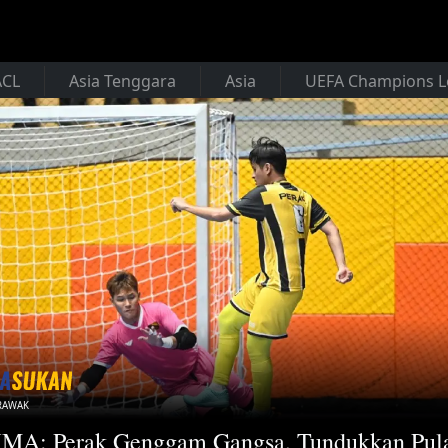
ACL
Asia Tenggara
Asia
UEFA Champions 
RAWAK
MA: Perak Genggam Gangsa, Tundukkan Pul