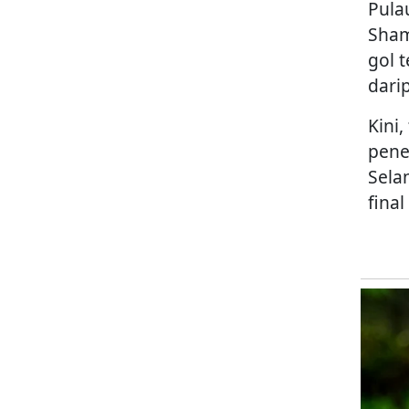
Pula
Sham
gol 
dari
Kini
pene
Sela
final