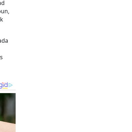
ad
pun,
ak
ada
s