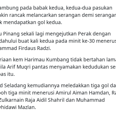
ambung pada babak kedua, kedua-dua pasukan
kin rancak melancarkan serangan demi seranga
k mendapatkan gol kedua.
u Pinang sekali lagi mengejutkan Perak dengan
ahului buat kali kedua pada minit ke-30 menerus
mmad Firdaus Radzi.
riaan kem Harimau Kumbang tidak bertahan lam
ila Arif Muqri pantas menyamakan kedudukan se
as itu.
d Seladang kemudiannya meledakkan tiga gol d
oh tiga minit menerusi Amirul Aiman Hamdan, R
Zulkarnain Raja Aidil Shahril dan Muhammad
yhidawi Mazlan.