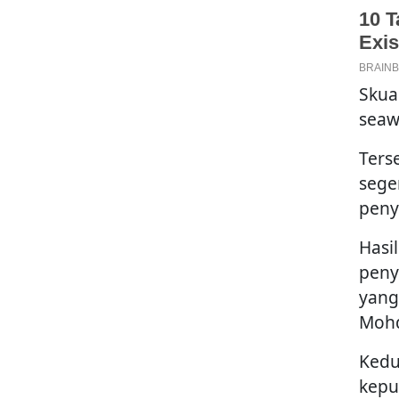
Skua
seaw
Ters
sege
pen
Hasi
peny
yang
Mohd
Kedu
kepu