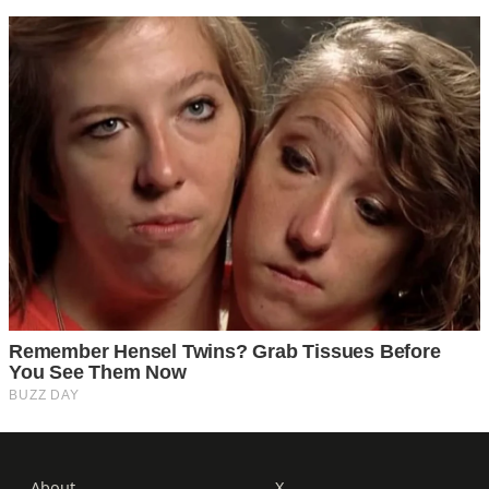
About
X