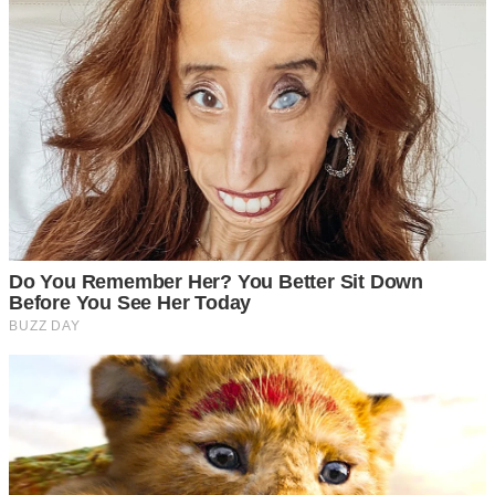
Tamat perlawanan, Arsenal berjaya
menewaskan Sevilla 2-0 untuk terus berada
ditangga pertama kumpulan B saingan Liga
Juara-Juara Eropah.