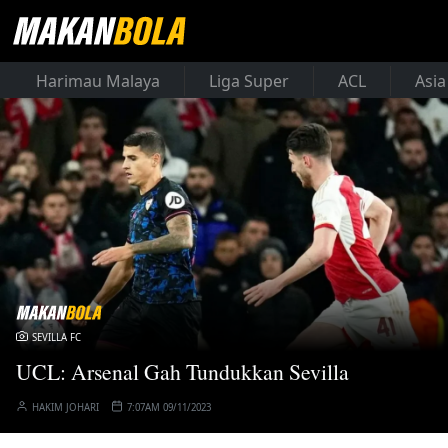
Harimau Malaya
Liga Super
ACL
Asia
SEVILLA FC
UCL: Arsenal Gah Tundukkan Sevilla
HAKIM JOHARI
7:07AM 09/11/2023