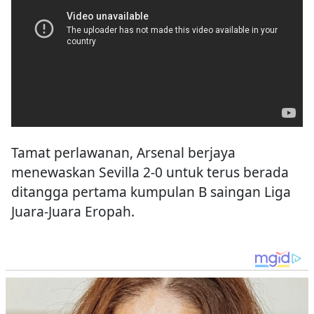
Sevilla gagal mengatasi dominasi
penguasaan bola oleh Arsenal dan hanya
melakukan 1 percubaan sahaja dalam
perlawanan ini.