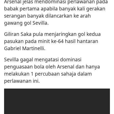
Arsenal menurunkan gandingan serangan
Saka-Trossard-Martinelli untuk perlawanan
ini.
Leandro Trossard memecah kebuntuan pada
minit ke-29 perlawanan untuk gol pertama
Arsenal setelah menerima bola hantaran
Bukayo Saka.
Arsenal jelas mendominasi perlawanan pada
babak pertama apabila banyak kali gerakan
serangan banyak dilancarkan ke arah
gawang gol Sevilla.
Giliran Saka pula menjaringkan gol kedua
pasukan pada minit ke-64 hasil hantaran
Gabriel Martinelli.