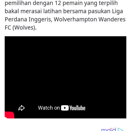
pemilihan dengan 12 pemain yang terpilih
bakal merasai latihan bersama pasukan Liga
Perdana Inggeris, Wolverhampton Wanderes
FC (Wolves).