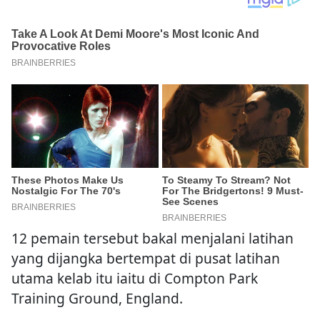
12 pemain tersebut bakal menjalani latihan
yang dijangka bertempat di pusat latihan
utama kelab itu iaitu di Compton Park
Training Ground, England.