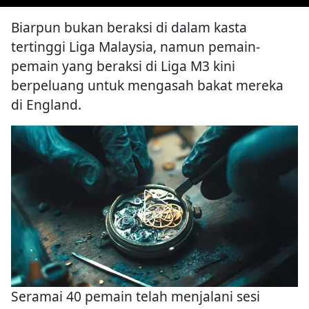
Biarpun bukan beraksi di dalam kasta
tertinggi Liga Malaysia, namun pemain-
pemain yang beraksi di Liga M3 kini
berpeluang untuk mengasah bakat mereka
di England.
Seramai 40 pemain telah menjalani sesi