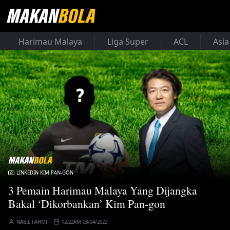
Harimau Malaya
Liga Super
ACL
Asia
LINKEDIN KIM PAN-GON
3 Pemain Harimau Malaya Yang Dijangka
Bakal ‘Dikorbankan’ Kim Pan-gon
NABIL FAHMI
12:22AM 03/04/2022