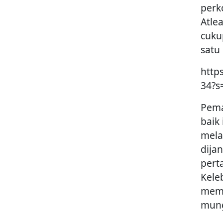
perk
Atlea
cuku
satu
http
34?
Pema
baik
mela
dija
pert
Kele
mem
mung