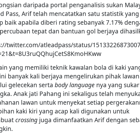
ongsian daripada portal penganalisis sukan Malay
d Pass, Arif telah mencatatkan satu statistik yang
p baik apabila diberi rating sebanyak 7.17% den
 percubaan tepat dan bantuan gol berjaya dihasil
s://twitter.com/atleadpass/status/1513322687300
s=21&t=8U3ruQQhujCetS8KmoHKww
in yang memiliki teknik kawalan bola di kaki yan
 ini banyak kali berjaya mengelirukan pihak lawan
lui gelecekan serta
body language
nya yang sukar
ngka. Anak jati Pahang ini sekaligus telah menyuk
ahanan lawan untuk menyekat setiap pergerakan
bihan kaki kiri yang acap kali digunakan untuk
buat
crossing
juga dimanfaatkan Arif dengan seb
kin.