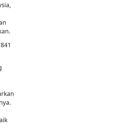
sia,
gan
kan.
7841
g
arkan
nya.
aik