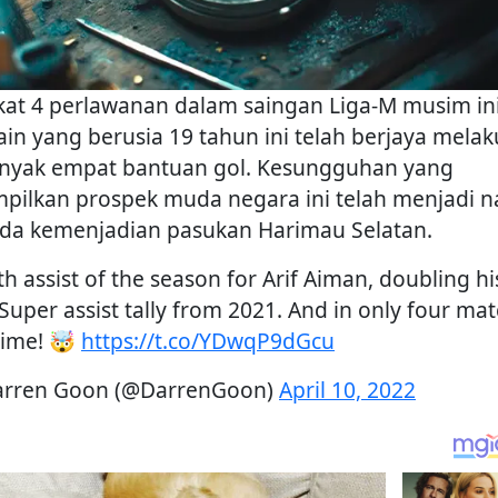
kat 4 perlawanan dalam saingan Liga-M musim ini
in yang berusia 19 tahun ini telah berjaya mela
nyak empat bantuan gol. Kesungguhan yang
mpilkan prospek muda negara ini telah menjadi n
da kemenjadian pasukan Harimau Selatan.
h assist of the season for Arif Aiman, doubling hi
 Super assist tally from 2021. And in only four ma
 time! 🤯
https://t.co/YDwqP9dGcu
rren Goon (@DarrenGoon)
April 10, 2022