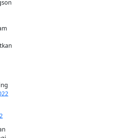
gson
lam
tkan
ing
022
22
an
gi.