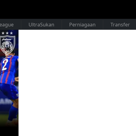
League
UltraSukan
Perniagaan
Transfer