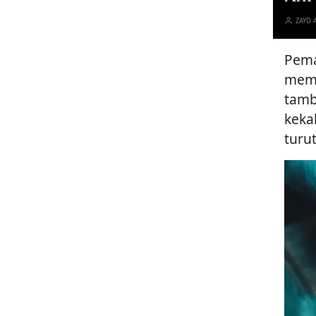
ZAYD 
Pema
memb
tamb
keka
turut