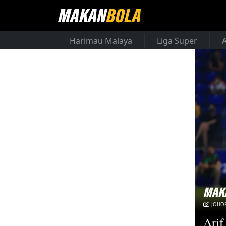
Harimau Malaya
Liga Super
JOHOR
Arif