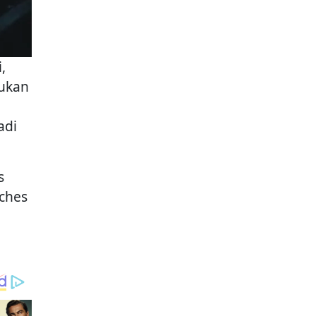
,
kukan
adi
s
tches