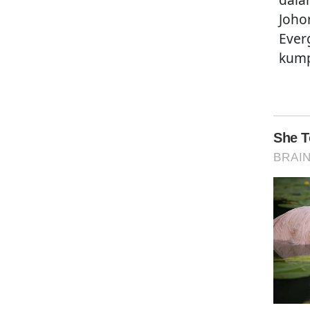
Joho
Ever
kump