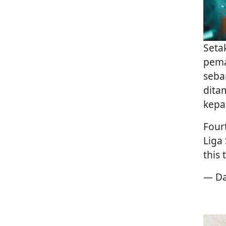
Seta
pema
seba
dita
kepa
Fourt
Liga
this
— Da