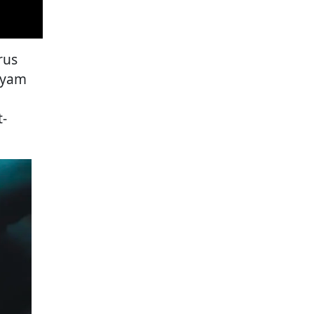
rus
ayam
t-