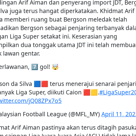
ingan Arif Aiman dan penyerang import JDT, Ber
ilva juga terus hangat diperkatakan. Khidmat Arif
ka memberi ruang buat Bergson meledak telah
adikan Bergson sebagai penjaring terbanyak da
gan Liga Super setakat ini. Keserasian yang
mpilkan dua tonggak utama JDT ini telah membua
k lawan gentar.
erlawanan, 7️⃣ gol! 🤯
son da Silva 🟦🟥 terus menerajui senarai penjar
anyak Liga Super, diikuti Caion 🟥🟨.
#LigaSuper2
twitter.com/jQ08ZPx7o5
laysian Football League (@MFL_MY)
April 11, 20
mat Arif Aiman pastinya akan terus ditagih pasuk
 saingan Liga Juara-Juara Asia (ACL) tidak lama la