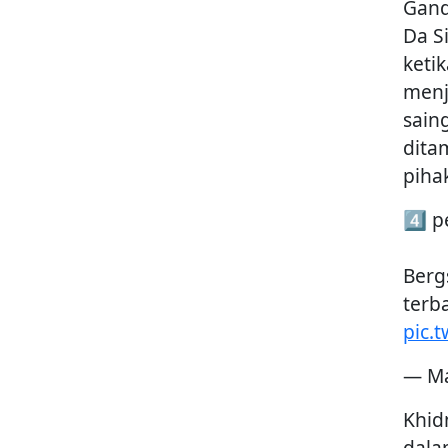
Gand
Da S
keti
menj
sain
dita
piha
4️⃣ p
Berg
terb
pic.
— Ma
Khid
dalam