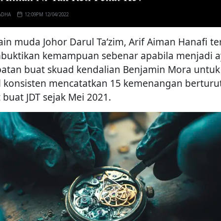
ADHA
12:09PM 12/04/2022
in muda Johor Darul Ta’zim, Arif Aiman Hanafi te
uktikan kemampuan sebenar apabila menjadi 
atan buat skuad kendalian Benjamin Mora untuk
l konsisten mencatatkan 15 kemenangan berturu
 buat JDT sejak Mei 2021.