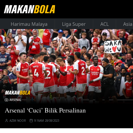
Harimau Malaya
Liga Super
ACL
Asia
ARSENAL
Arsenal ‘Cuci’ Bilik Persalinan
AZIM NOOR
9:16AM 28/08/2023