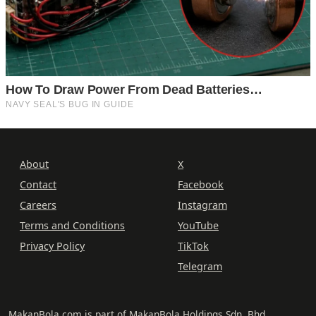
About
X
Contact
Facebook
Careers
Instagram
Terms and Conditions
YouTube
Privacy Policy
TikTok
Telegram
MakanBola.com is part of MakanBola Holdings Sdn. Bhd.