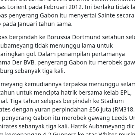
tas Lorient pada Februari 2012. Ini berlaku tidak 
pas penyerang Gabon itu menyertai Sainte secara
p pada Januari tahun sama.
pas berpindah ke Borussia Dortmund setahun sel
 Aubameyang tidak menunggu lama untuk
aringkan gol. Dalam penampilan pertamanya
ama Der BVB, penyerang Gabon itu merobek ga
burg sebanyak tiga kali.
meyang kemudiannya terpaksa menunggu sela
 tahun untuk mencipta hatrik bersama kelab EPL,
nal. Tiga tahun selepas berpindah ke Stadium
ates dengan yuran perpindahan £56 juta (RM318
), penyerang Gabon itu merobek gawang Leeds U
mirates sebanyak tiga kali. Hatrik Aubameyang dic
m kemenangan 4-2 Gunners ke atas Whites musi