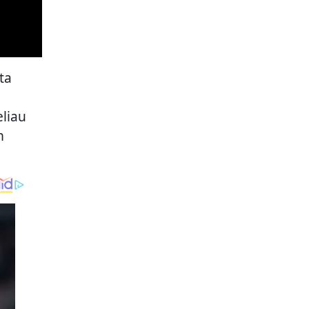
ta
m
liau
m