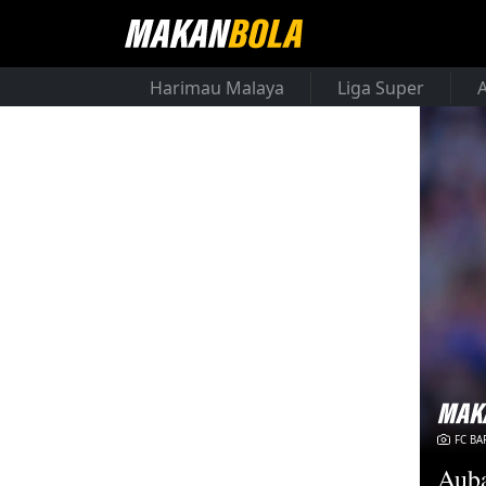
Harimau Malaya
Liga Super
FC BA
Aub