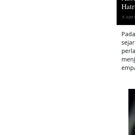
Hatr
AZIM
Pada
seja
perl
menj
empa