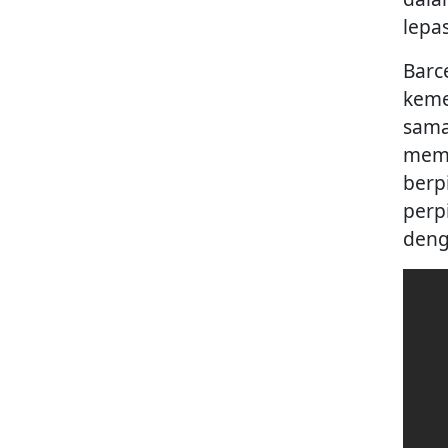
lepas
Barc
keme
sama
memp
berp
perp
deng