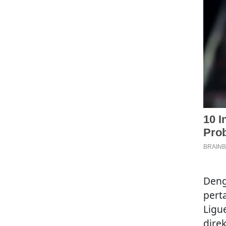
Deng
pert
Ligu
dire