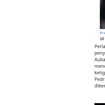
Perl
peny
Auba
menc
keti
Pedr
dibe