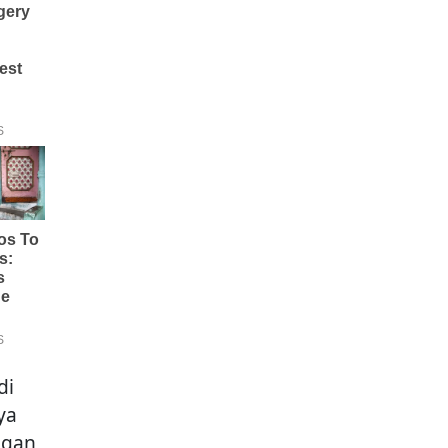
di
ya
ngan