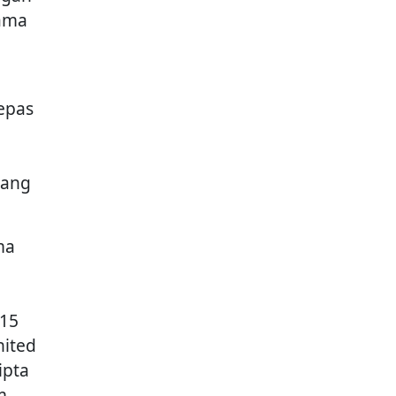
lama
epas
wang
ma
.15
nited
ipta
m