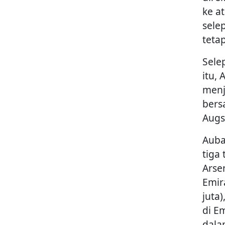
ke a
sele
teta
Sele
itu,
menj
bers
Augs
Auba
tiga
Arse
Emir
juta
di E
dala