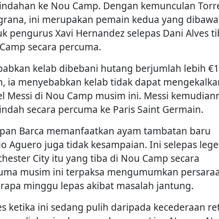
indahan ke Nou Camp. Dengan kemunculan Torre
grana, ini merupakan pemain kedua yang dibawa
k pengurus Xavi Hernandez selepas Dani Alves ti
Camp secara percuma.
babkan kelab dibebani hutang berjumlah lebih €1
on, ia menyebabkan kelab tidak dapat mengekalka
el Messi di Nou Camp musim ini. Messi kemudian
indah secara percuma ke Paris Saint Germain.
pan Barca memanfaatkan ayam tambatan baru
io Aguero juga tidak kesampaian. Ini selepas leg
hester City itu yang tiba di Nou Camp secara
uma musim ini terpaksa mengumumkan persara
rapa minggu lepas akibat masalah jantung.
es ketika ini sedang pulih daripada kecederaan re