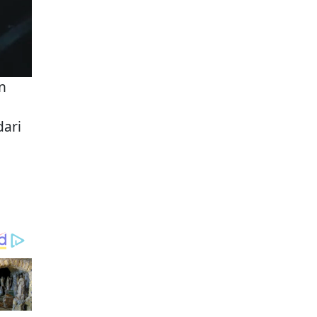
n
dari