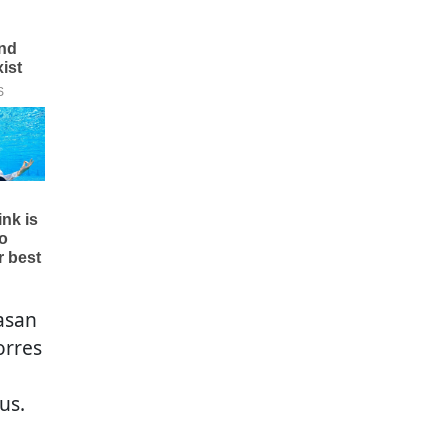
asan
orres
us.