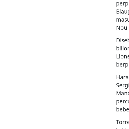
perp
Blau
masu
Nou 
Dise
bili
Lion
berp
Hara
Serg
Manc
perc
bebe
Torr