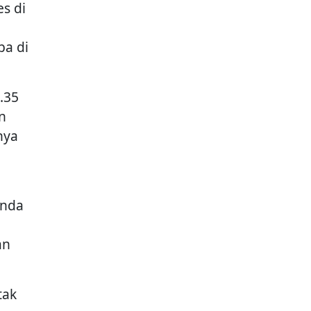
s di
ba di
.35
n
nya
enda
an
tak