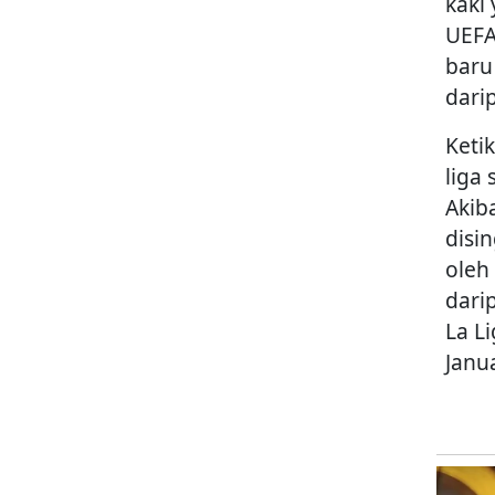
kaki
UEFA
baru
dari
Keti
liga
Akib
disi
oleh
dari
La L
Janua