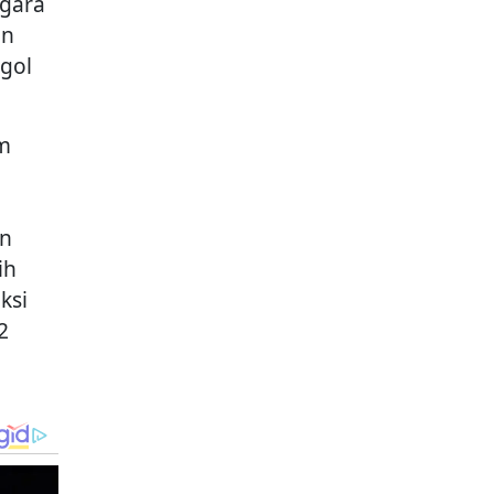
egara
un
 gol
am
an
ih
ksi
2