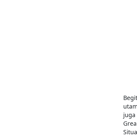
Begi
utam
juga
Grea
Situ