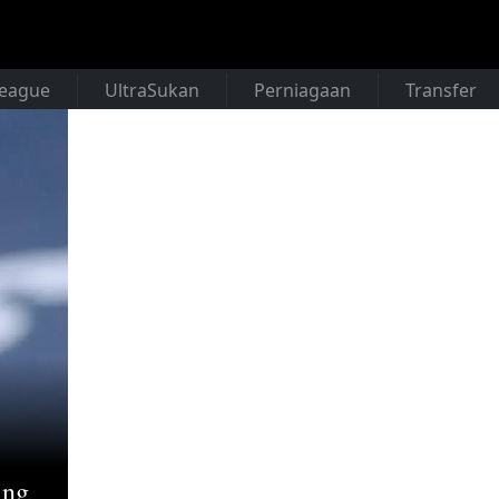
League
UltraSukan
Perniagaan
Transfer
ang