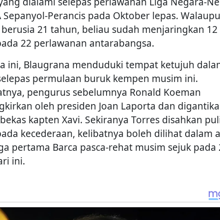
 yang dialami selepas perlawanan Liga Negara-N
 Sepanyol-Perancis pada Oktober lepas. Walaup
 berusia 21 tahun, beliau sudah menjaringkan 12
pada 22 perlawanan antarabangsa.
ka ini, Blaugrana menduduki tempat ketujuh dal
 selepas permulaan buruk kempen musim ini.
atnya, pengurus sebelumnya Ronald Koeman
ngkirkan oleh presiden Joan Laporta dan digantik
 bekas kapten Xavi. Sekiranya Torres disahkan pul
pada kecederaan, kelibatnya boleh dilihat dalam a
iga pertama Barca pasca-rehat musim sejuk pada 
ri ini.