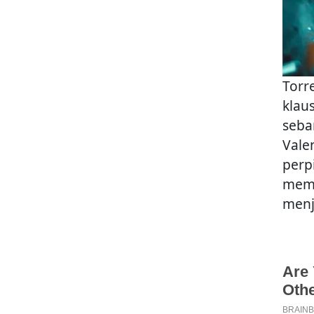
Torr
klau
seba
Vale
perp
memb
menj