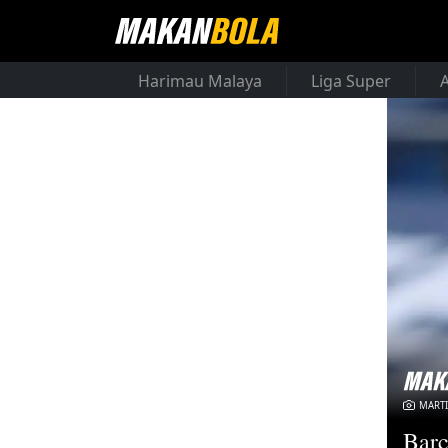
Harimau Malaya
Liga Super
MARTI
Barc