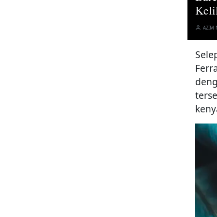
Keli
AZIM
Sele
Ferr
deng
ters
keny