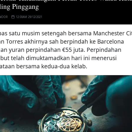
ling Pinggang
 NOOR
12:00AM 29/12/2021
pas satu musim setengah bersama Manchester Cit
an Torres akhirnya sah berpindah ke Barcelona
an yuran perpindahan €55 juta. Perpindahan
ebut telah dimuktamadkan hari ini menerusi
ataan bersama kedua-dua kelab.