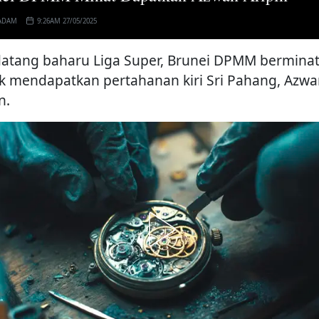
ADAM
9:26AM 27/05/2025
atang baharu Liga Super, Brunei DPMM bermina
k mendapatkan pertahanan kiri Sri Pahang, Azw
n.