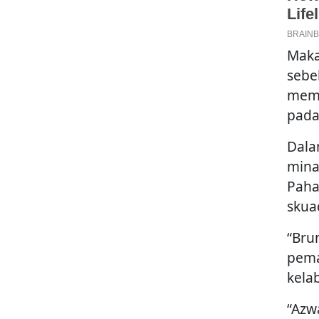
Maka
sebe
memp
pada
Dala
mina
Paha
skua
“Bru
pema
kelab
“Azw