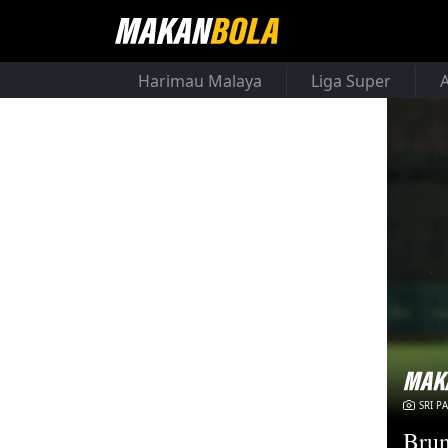
Harimau Malaya
Liga Super
SRI P
Bru