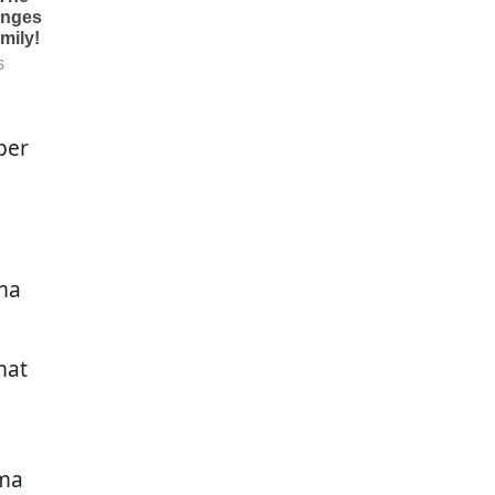
per
ma
mat
ama