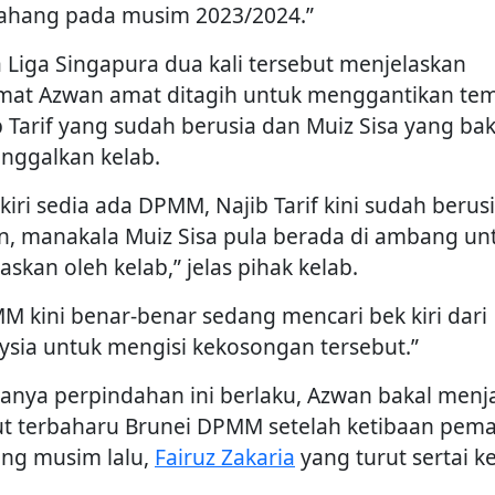
Pahang pada musim 2023/2024.”
a Liga Singapura dua kali tersebut menjelaskan
mat Azwan amat ditagih untuk menggantikan te
b Tarif yang sudah berusia dan Muiz Sisa yang bak
nggalkan kelab.
kiri sedia ada DPMM, Najib Tarif kini sudah berus
n, manakala Muiz Sisa pula berada di ambang un
askan oleh kelab,” jelas pihak kelab.
M kini benar-benar sedang mencari bek kiri dari
ysia untuk mengisi kekosongan tersebut.”
ranya perpindahan ini berlaku, Azwan bakal menj
ut terbaharu Brunei DPMM setelah ketibaan pema
ng musim lalu,
Fairuz Zakaria
yang turut sertai k