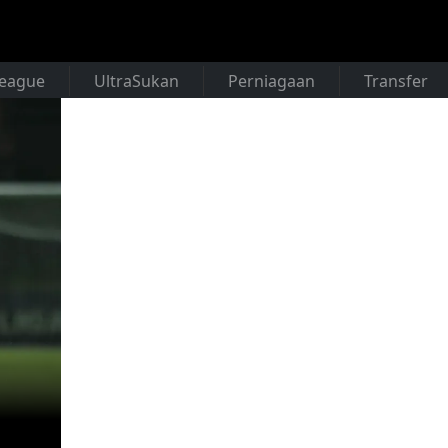
League
UltraSukan
Perniagaan
Transfer