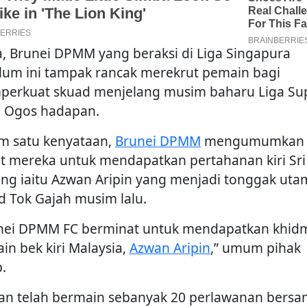
, Brunei DPMM yang beraksi di Liga Singapura
lum ini tampak rancak merekrut pemain bagi
erkuat skuad menjelang musim baharu Liga Su
 Ogos hadapan.
m satu kenyataan,
Brunei DPMM
mengumumkan
t mereka untuk mendapatkan pertahanan kiri Sri
ng iaitu Azwan Aripin yang menjadi tonggak uta
d Tok Gajah musim lalu.
nei DPMM FC berminat untuk mendapatkan khid
in bek kiri Malaysia,
Azwan Aripin
,” umum pihak
.
an telah bermain sebanyak 20 perlawanan bers