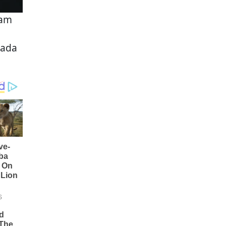
lam
pada