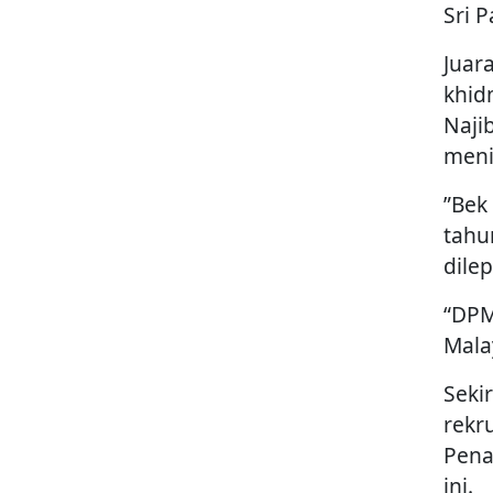
Sri 
Juar
khid
Naji
meni
”Bek 
tahu
dilep
“DPM
Mala
Seki
rekr
Pena
ini.