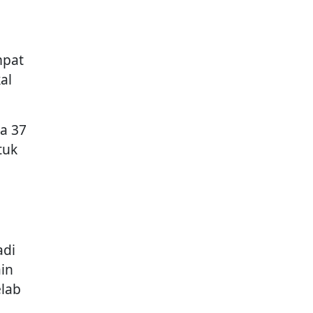
mpat
al
ia 37
tuk
adi
in
elab