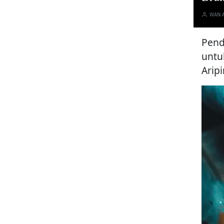
WAN 
Pend
untu
Aripi