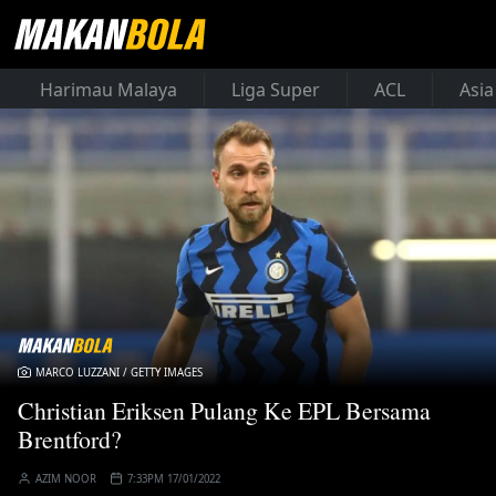
Harimau Malaya
Liga Super
ACL
Asia
MARCO LUZZANI / GETTY IMAGES
Christian Eriksen Pulang Ke EPL Bersama
Brentford?
AZIM NOOR
7:33PM 17/01/2022