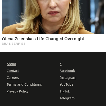
About
X
Contact
Facebook
Careers
Instagram
Terms and Conditions
YouTube
Privacy Policy
TikTok
Telegram