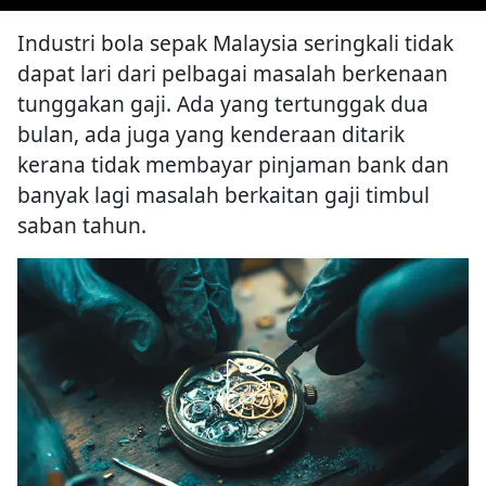
Industri bola sepak Malaysia seringkali tidak
dapat lari dari pelbagai masalah berkenaan
tunggakan gaji. Ada yang tertunggak dua
bulan, ada juga yang kenderaan ditarik
kerana tidak membayar pinjaman bank dan
banyak lagi masalah berkaitan gaji timbul
saban tahun.