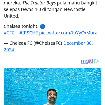
mereka.
The Tractor Boys
pula mahu bangkit
selepas tewas 4-0 di tangan Newcastle
United.
Chelsea tonight. 🔵
#CFC
|
#IPSCHE
pic.twitter.com/tpYyCxMbra
— Chelsea FC (@ChelseaFC)
December 30,
2024