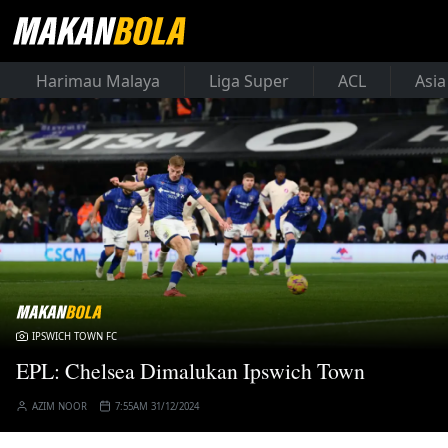
Harimau Malaya
Liga Super
ACL
Asia
IPSWICH TOWN FC
EPL: Chelsea Dimalukan Ipswich Town
AZIM NOOR
7:55AM 31/12/2024