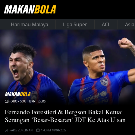
Harimau Malaya
Liga Super
ACL
Asia
JOHOR SOUTHERN TIGERS
Fernando Forestieri & Bergson Bakal Ketuai
Serangan ‘Besar-Besaran’ JDT Ke Atas Ulsan
FARIS ZUKEIMAN
1:43PM 18/04/2022