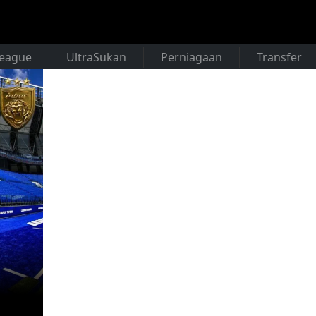
League
UltraSukan
Perniagaan
Transfer