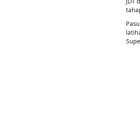
JDT 
taha
Pasu
lati
Supe