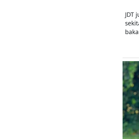
JDT 
seki
bakal