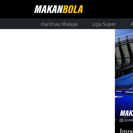
Harimau Malaya
Liga Super
JOHOR
Impo