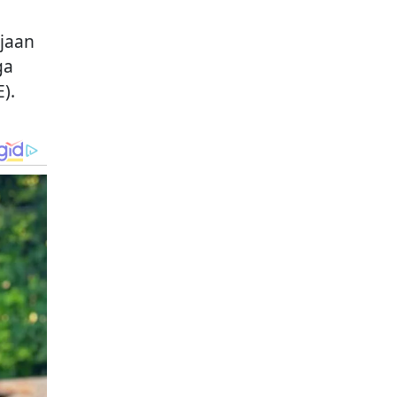
jaan
ga
).