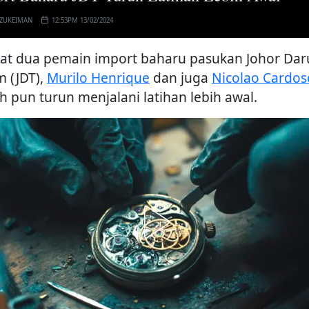
 ZUKEIMAN
12:53PM 13/02/2024
bat dua pemain import baharu pasukan Johor Dar
m (JDT),
Murilo Henrique
dan juga
Nicolao Cardos
h pun turun menjalani latihan lebih awal.