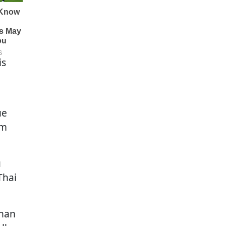
is
ue
um
u
Thai
ihan