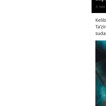
FARIS
Keli
Ta’zi
suda