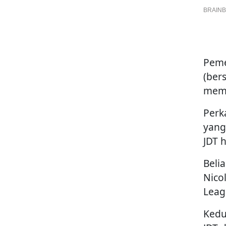
Peme
(ber
memb
Perk
yang
JDT h
Beli
Nico
Leag
Kedu