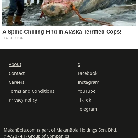
About
X
Contact
Facebook
Careers
Instagram
Terms and Conditions
YouTube
Privacy Policy
TikTok
Telegram
MakanBola.com is part of MakanBola Holdings Sdn. Bhd.
(1472874-T) Group of Companies.