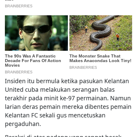
Insiden itu bermula ketika pasukan Kelantan
United cuba melakukan serangan balas
terakhir pada minit ke-97 permainan. Namun
larian deras pemain mereka dibentes pemain
Kelantan FC sekali gus mencetuskan
pergaduhan.