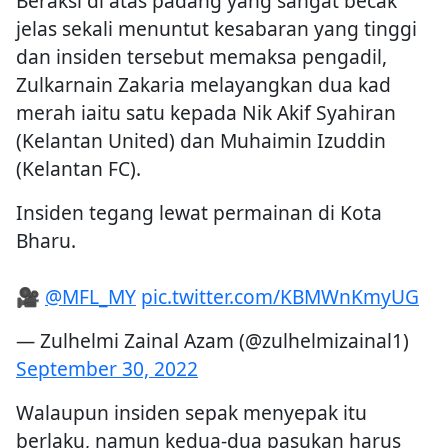
Beraksi di atas padang yang sangat becak
jelas sekali menuntut kesabaran yang tinggi
dan insiden tersebut memaksa pengadil,
Zulkarnain Zakaria melayangkan dua kad
merah iaitu satu kepada Nik Akif Syahiran
(Kelantan United) dan Muhaimin Izuddin
(Kelantan FC).
Insiden tegang lewat permainan di Kota
Bharu.
🎥
@MFL_MY
pic.twitter.com/KBMWnKmyUG
— Zulhelmi Zainal Azam (@zulhelmizainal1)
September 30, 2022
Walaupun insiden sepak menyepak itu
berlaku, namun kedua-dua pasukan harus