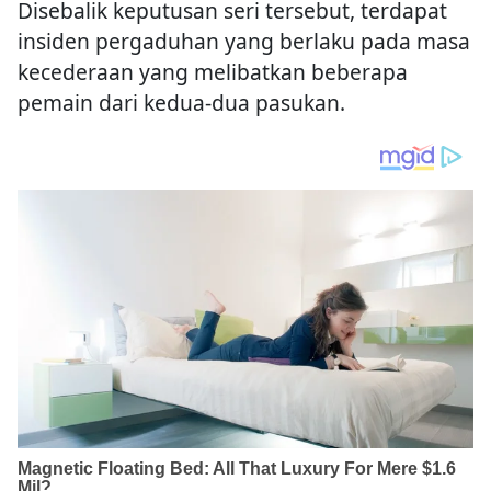
Disebalik keputusan seri tersebut, terdapat
insiden pergaduhan yang berlaku pada masa
kecederaan yang melibatkan beberapa
pemain dari kedua-dua pasukan.