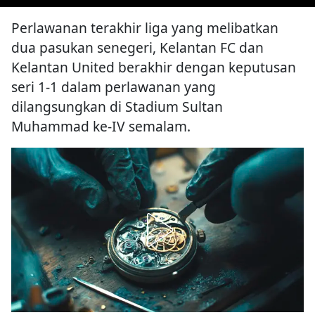
Perlawanan terakhir liga yang melibatkan
dua pasukan senegeri, Kelantan FC dan
Kelantan United berakhir dengan keputusan
seri 1-1 dalam perlawanan yang
dilangsungkan di Stadium Sultan
Muhammad ke-IV semalam.