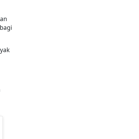
kan
bagi
yak
a