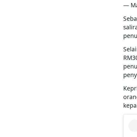
— Ma
Seba
sali
penu
Sela
RM30
penu
peny
Kepr
oran
kepa