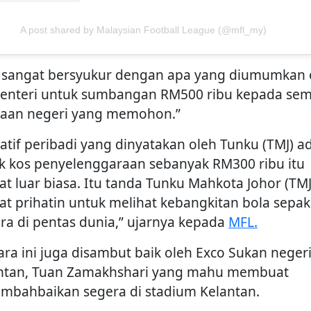
A post shared by Malaysian Football League (@mfl_my)
a sangat bersyukur dengan apa yang diumumkan 
enteri untuk sumbangan RM500 ribu kepada se
jaan negeri yang memohon.”
siatif peribadi yang dinyatakan oleh Tunku (TMJ) a
k kos penyelenggaraan sebanyak RM300 ribu itu
at luar biasa. Itu tanda Tunku Mahkota Johor (TMJ
at prihatin untuk melihat kebangkitan bola sepak
ra di pentas dunia,” ujarnya kepada
MFL.
ara ini juga disambut baik oleh Exco Sukan neger
ntan, Tuan Zamakhshari yang mahu membuat
mbahbaikan segera di stadium Kelantan.