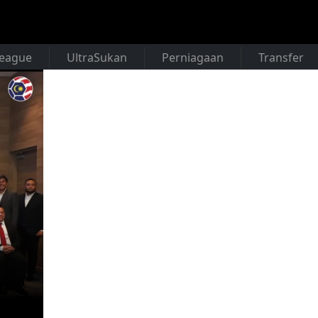
League
UltraSukan
Perniagaan
Transfer