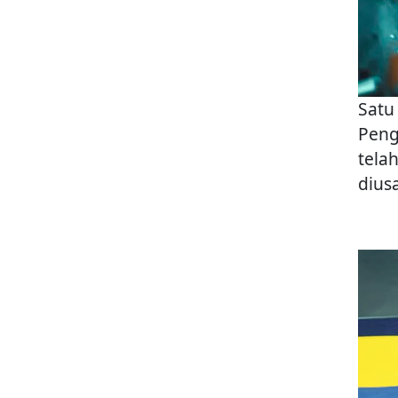
Satu
Peng
tela
dius