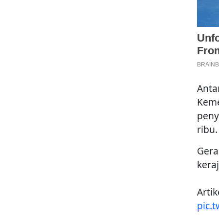
Anta
Keme
peny
ribu.
Gera
kera
Arti
pic.