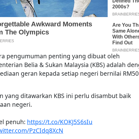
ra pengumuman penting yang dibuat oleh
nterian Belia & Sukan Malaysia (KBS) adalah de
ediaan geran kepada setiap negeri bernilai RM5
n yang ditawarkan KBS ini perlu disambut baik
jaan negeri.
kel penuh:
https://t.co/KOKJ5S6sIu
twitter.com/PzCIdq8XcN