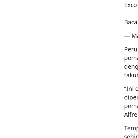
Exco
Baca
— Ma
Peru
pema
deng
taku
“Ini
dipe
pema
Alfr
Temp
sehi