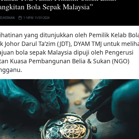
ngkitan Bola Sepak Malaysia”
 ZUKEIMAN
1:14PM 11/01/2024
ihatinan yang ditunjukkan oleh Pemilik Kelab Bol
k Johor Darul Ta’zim (JDT), DYAM TMJ untuk melih
juan bola sepak Malaysia dipuji oleh Pengerusi
tan Kuasa Pembangunan Belia & Sukan (NGO)
ngganu.