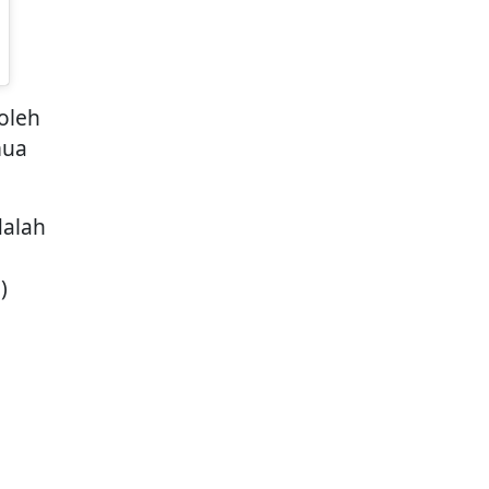
oleh
mua
dalah
)
i