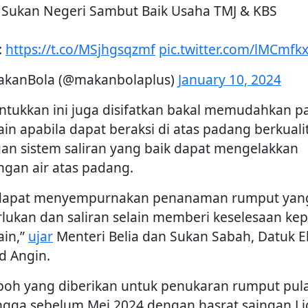
 Sukan Negeri Sambut Baik Usaha TMJ & KBS
:
https://t.co/MSjhgsqzmf
pic.twitter.com/lMCmfk
kanBola (@makanbolaplus)
January 10, 2024
ntukkan ini juga disifatkan bakal memudahkan p
in apabila dapat beraksi di atas padang berkualit
an sistem saliran yang baik dapat mengelakkan
ngan air atas padang.
 dapat menyempurnakan penanaman rumput yan
rlukan dan saliran selain memberi keselesaan ke
in,”
ujar
Menteri Belia dan Sukan Sabah, Datuk E
ed Angin.
oh yang diberikan untuk penukaran rumput pul
ngga sebelum Mei 2024 dengan hasrat saingan Li