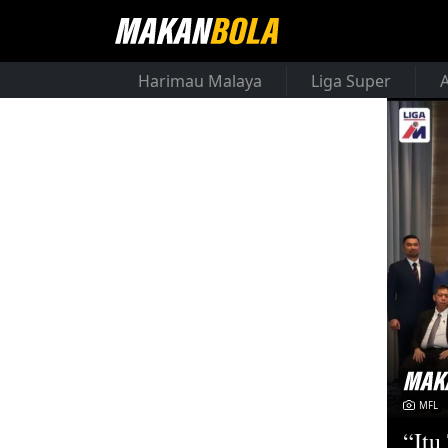
Harimau Malaya
Liga Super
MFL
“Itu