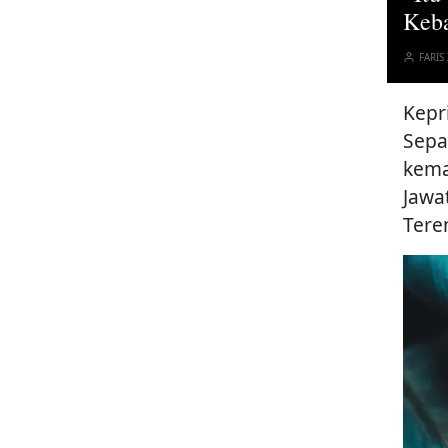
Keba
FARIS
Kepr
Sepa
kema
Jawa
Tere