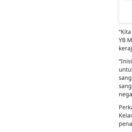
“Kit
YB M
kera
“Ini
untu
sang
sang
nega
Perk
Kela
pena