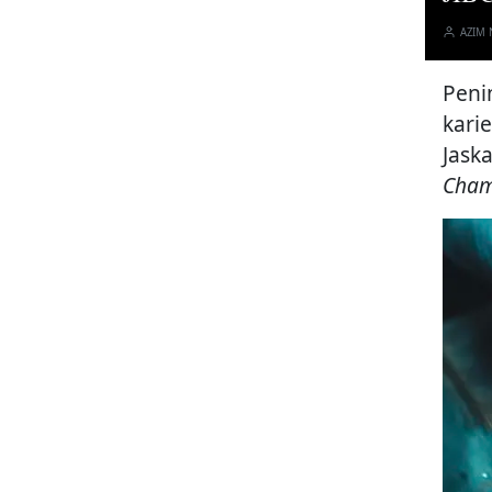
AZIM
Peni
kari
Jask
Cham