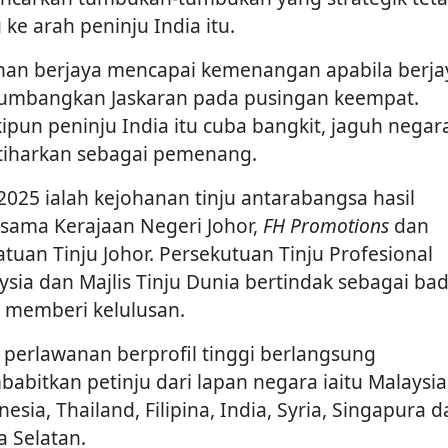
 ke arah peninju India itu.
han berjaya mencapai kemenangan apabila berja
mbangkan Jaskaran pada pusingan keempat.
ipun peninju India itu cuba bangkit, jaguh negara
ytiharkan sebagai pemenang.
 2025 ialah kejohanan tinju antarabangsa hasil
asama Kerajaan Negeri Johor,
FH Promotions
dan
atuan Tinju Johor. Persekutuan Tinju Profesional
ysia dan Majlis Tinju Dunia bertindak sebagai ba
 memberi kelulusan.
 perlawanan berprofil tinggi berlangsung
abitkan petinju dari lapan negara iaitu Malaysia
esia, Thailand, Filipina, India, Syria, Singapura 
a Selatan.