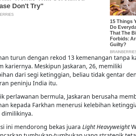
han turun dengan rekod 13 kemenangan tanpa k
m kariernya. Meskipun Jaskaran, 26, memiliki
bihan dari segi ketinggian, beliau tidak gentar d
an peninju India itu.
ik perlawanan bermula, Jaskaran berusaha memb
nan kepada Farkhan menerusi kelebihan ketinggi
dimilikinya.
asi ini mendorong bekas juara
Light Heavyweight
W
ncarkan tumbukan-tumbukan yang strategik teta