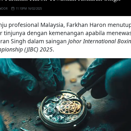
 NOOR
11:10PM 16/02/2025
nju profesional Malaysia, Farkhan Haron menutu
er tinjunya dengan kemenangan apabila menewa
aran Singh dalam saingan
Johor International Boxi
pionship (JIBC) 2025
.