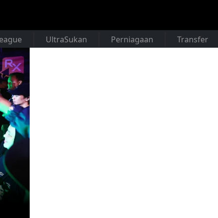
League
UltraSukan
Perniagaan
Transfer