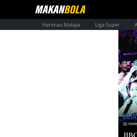
Harimau Malaya
Liga Super
FARK
JIBC