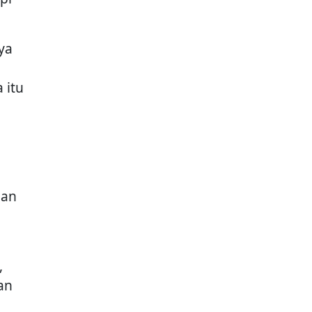
ya
 itu
dan
,
dan