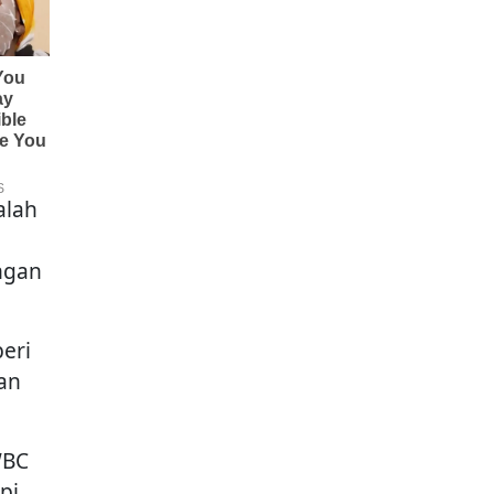
alah
engan
eri
an
BC
pi