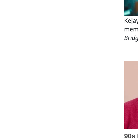
Keja
memp
Brid