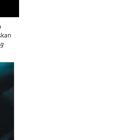
p
skan
ng