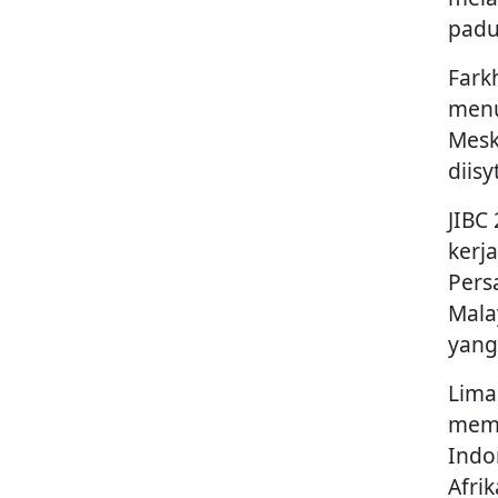
padu
Fark
menu
Mesk
diis
JIBC
kerj
Pers
Mala
yang
Lima
memb
Indon
Afrik