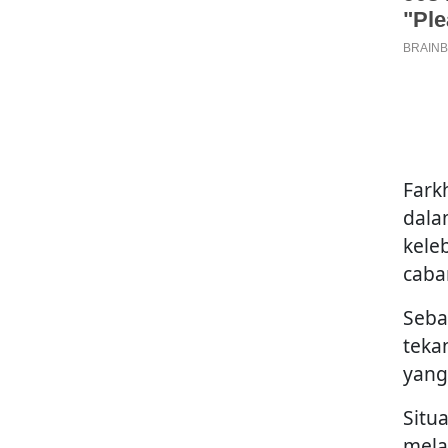
Fark
dala
kele
cabar
Seba
teka
yang 
Situ
mela