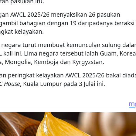
ran pasukan itu.
gan AWCL 2025/26 menyaksikan 26 pasukan
ambil bahagian dengan 19 daripadanya beraksi 
ngkat kelayakan.
 negara turut membuat kemunculan sulung dal
 kali ini. Lima negara tersebut ialah Guam, Korea
a, Mongolia, Kemboja dan Kyrgyzstan.
an peringkat kelayakan AWCL 2025/26 bakal diad
C House
, Kuala Lumpur pada 3 Julai ini.