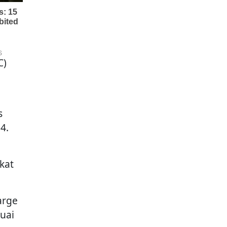
C)
s
4.
kat
Sarge
uai