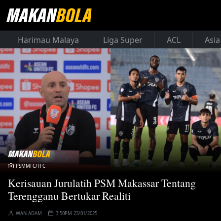
Harimau Malaya
Liga Super
ACL
Asia
PSMMFC/TFC
Kerisauan Jurulatih PSM Makassar Tentang
Terengganu Bertukar Realiti
WAN ADAM
3:50PM 23/01/2025