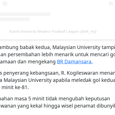
A post shared by Amateur Football League (@afl_my)
ambung babak kedua, Malaysian University tampi
an persembahan lebih menarik untuk mencari go
yamaan dan mengekang
BR Damansara.
s penyerang kebangsaan, R. Kogileswaran men
ta Malaysian University apabila meledak gol kedu
 minit ke-81.
ahan masa 5 minit tidak mengubah keputusan
awanan yang kekal hingga wisel penamat dibunyi