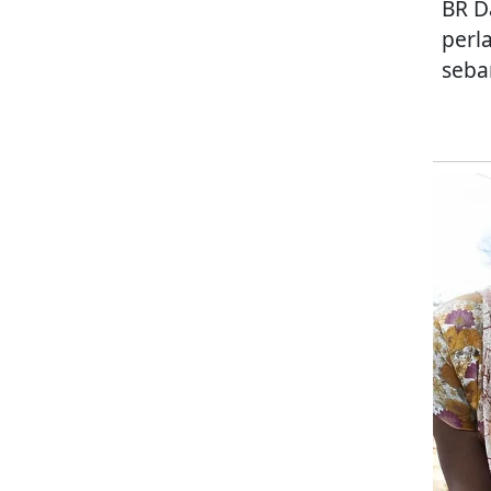
BR D
perl
seba