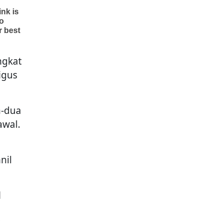
ngkat
igus
a-dua
awal.
nil
l