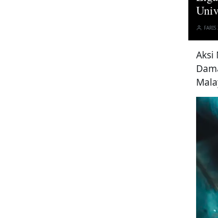
Univ
FARIS
Aksi
Dama
Mala