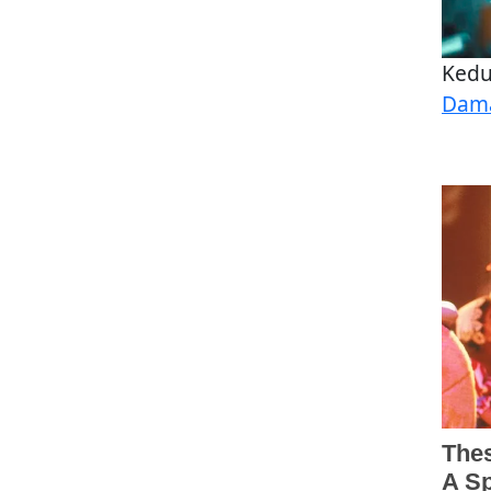
Kedu
Dam