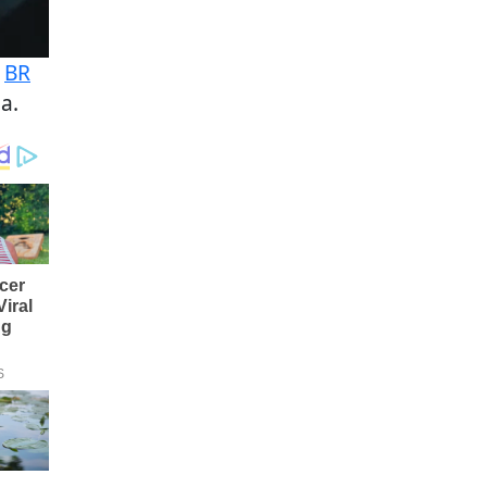
a
BR
a.