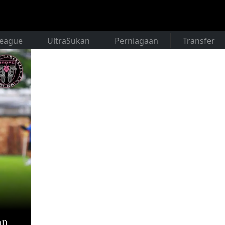
League
UltraSukan
Perniagaan
Transfer
an