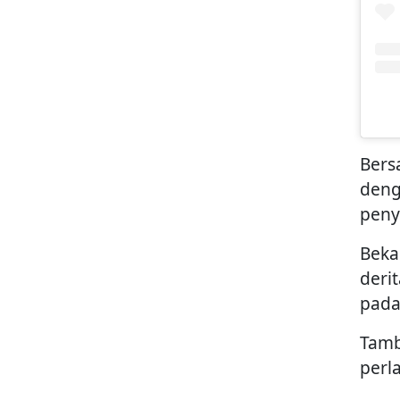
Bers
deng
pen
Beka
deri
pada
Tamb
perl