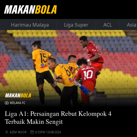
Harimau Malaya
Liga Super
ACL
Asia
MELAKA FC
Liga A1: Persaingan Rebut Kelompok 4
Terbaik Makin Sengit
AZIM NOOR
8:55PM 13/08/2024