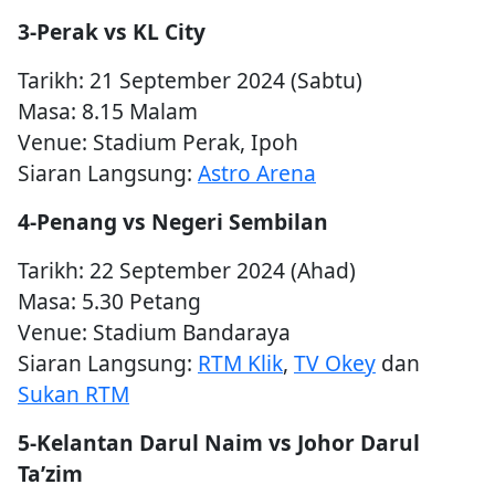
3-Perak vs KL City
Tarikh: 21 September 2024 (Sabtu)
Masa: 8.15 Malam
Venue: Stadium Perak, Ipoh
Siaran Langsung:
Astro Arena
4-Penang vs Negeri Sembilan
Tarikh: 22 September 2024 (Ahad)
Masa: 5.30 Petang
Venue: Stadium Bandaraya
Siaran Langsung:
RTM Klik
,
TV Okey
dan
Sukan RTM
5-Kelantan Darul Naim vs Johor Darul
Ta’zim