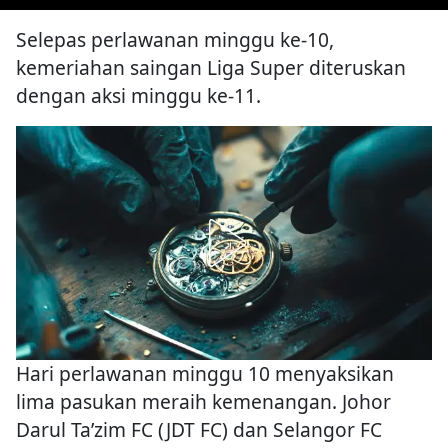
Selepas perlawanan minggu ke-10,
kemeriahan saingan Liga Super diteruskan
dengan aksi minggu ke-11.
Hari perlawanan minggu 10 menyaksikan
lima pasukan meraih kemenangan. Johor
Darul Ta’zim FC (JDT FC) dan Selangor FC