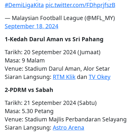
#DemiLigaKita
pic.twitter.com/FDhprjfszB
— Malaysian Football League (@MFL_MY)
September 18, 2024
1-Kedah Darul Aman vs Sri Pahang
Tarikh: 20 September 2024 (Jumaat)
Masa: 9 Malam
Venue: Stadium Darul Aman, Alor Setar
Siaran Langsung:
RTM Klik
dan
TV Okey
2-PDRM vs Sabah
Tarikh: 21 September 2024 (Sabtu)
Masa: 5.30 Petang
Venue: Stadium Majlis Perbandaran Selayang
Siaran Langsung:
Astro Arena