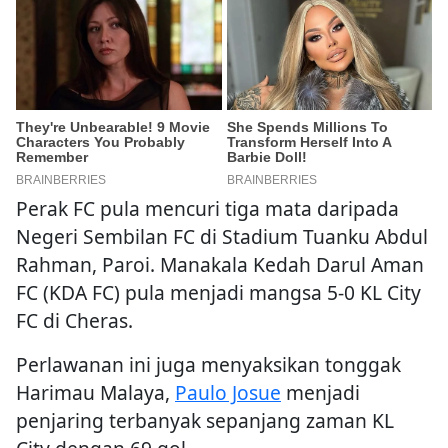
Perak FC pula mencuri tiga mata daripada
Negeri Sembilan FC di Stadium Tuanku Abdul
Rahman, Paroi. Manakala Kedah Darul Aman
FC (KDA FC) pula menjadi mangsa 5-0 KL City
FC di Cheras.
Perlawanan ini juga menyaksikan tonggak
Harimau Malaya,
Paulo Josue
menjadi
penjaring terbanyak sepanjang zaman KL