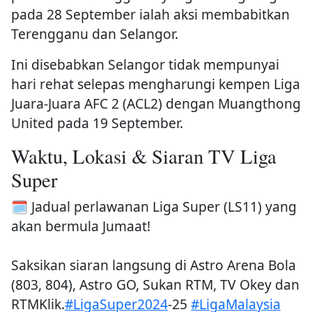
pada 28 September ialah aksi membabitkan
Terengganu dan Selangor.
Ini disebabkan Selangor tidak mempunyai
hari rehat selepas mengharungi kempen Liga
Juara-Juara AFC 2 (ACL2) dengan Muangthong
United pada 19 September.
Waktu, Lokasi & Siaran TV Liga
Super
🗓️ Jadual perlawanan Liga Super (LS11) yang
akan bermula Jumaat!
Saksikan siaran langsung di Astro Arena Bola
(803, 804), Astro GO, Sukan RTM, TV Okey dan
RTMKlik.
#LigaSuper2024
-25
#LigaMalaysia