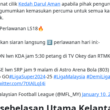
nat cilik
Kedah Darul Aman
apabila pihak pengu
umumkan kemasukan percuma untuk semua ka
k.
 Perlawanan LS18🔥
ikan siaran langsung 2️⃣ perlawanan hari ini:-
DN lwn KDA jam 5:30 petang di TV Okey dan RTMK
SE lwn SRP jam 9 malam di Astro Arena Bola (803)
o GO
#LigaSuper2024
-25
#LigaMalaysia
#DemiLiga
witter.com/7tXAlLqI4i
laysian Football League (@MFL_MY)
January 10, 
sebelasan Utama Kelant