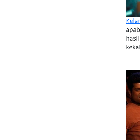
Kela
apab
hasi
keka