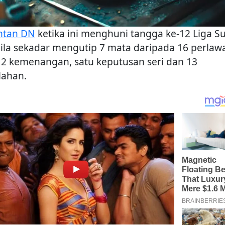
ntan DN
ketika ini menghuni tangga ke-12 Liga S
ila sekadar mengutip 7 mata daripada 16 perla
l 2 kemenangan, satu keputusan seri dan 13
lahan.