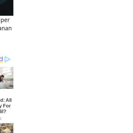
uper
wanan