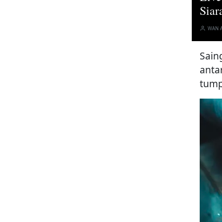
Siar
WAN 
Sain
anta
tump