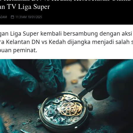
an TV Liga Super
ADAM
11:31AM 10/01/2025
gan Liga Super kembali bersambung dengan aksi
ra Kelantan DN vs Kedah dijangka menjadi salah 
uan peminat.