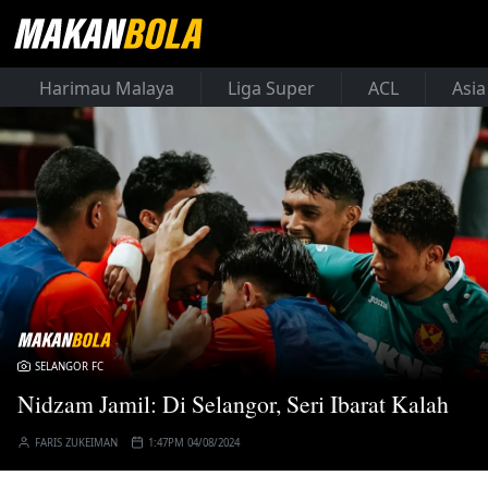
Harimau Malaya
Liga Super
ACL
Asia
SELANGOR FC
Nidzam Jamil: Di Selangor, Seri Ibarat Kalah
FARIS ZUKEIMAN
1:47PM 04/08/2024