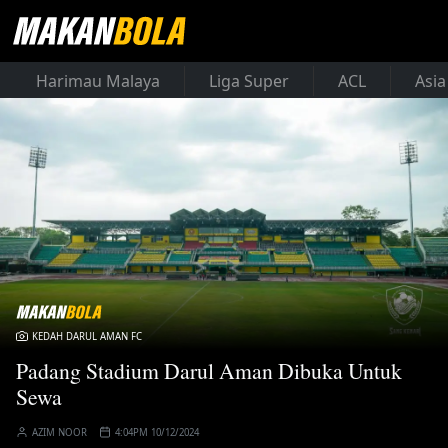
Harimau Malaya
Liga Super
ACL
Asia
KEDAH DARUL AMAN FC
Padang Stadium Darul Aman Dibuka Untuk
Sewa
AZIM NOOR
4:04PM 10/12/2024