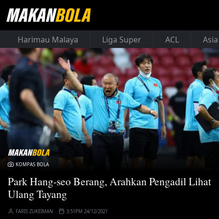
Harimau Malaya
Liga Super
ACL
Asia
KOMPAS BOLA
Park Hang-seo Berang, Arahkan Pengadil Lihat
Ulang Tayang
FARIS ZUKEIMAN
3:51PM 24/12/2021