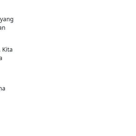
 yang
an
 Kita
a
na