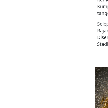
Kump
tang
Sele
Raja
Dise
Stad