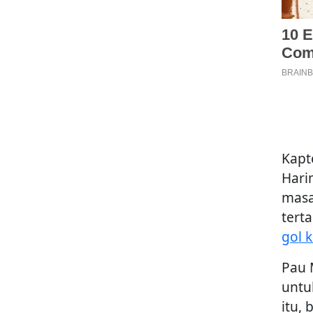
Kapt
Hari
masa
tert
gol 
Pau 
untu
itu,