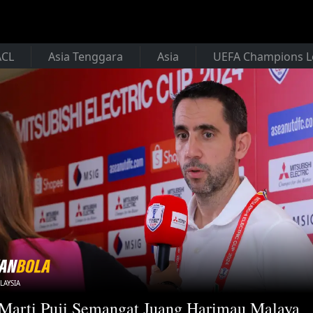
ACL
Asia Tenggara
Asia
UEFA Champions 
LAYSIA
Marti Puji Semangat Juang Harimau Malaya