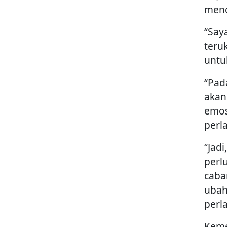
menc
“Say
teru
untu
“Pad
akan 
emos
perl
“Jad
perl
caba
ubah
perl
Keme