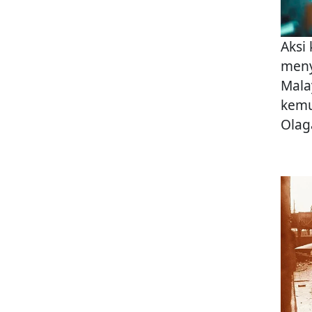
Aksi
meny
Malay
kemu
Olag