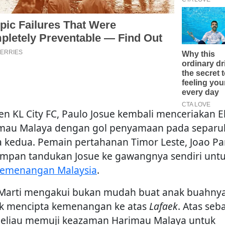
en KL City FC, Paulo Josue kembali menceriakan E
mau Malaya dengan gol penyamaan pada separu
 kedua. Pemain pertahanan Timor Leste, Joao Pa
ampan tandukan Josue ke gawangnya sendiri unt
kemenangan Malaysia
.
Marti mengakui bukan mudah buat anak buahny
k mencipta kemenangan ke atas
Lafaek
. Atas seb
 beliau memuji keazaman Harimau Malaya untuk