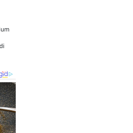
dium
di