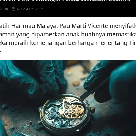
 NOOR
12:10AM 12/12/2024
latih Harimau Malaya, Pau Marti Vicente menyifat
aman yang dipamerkan anak buahnya memastik
ka meraih kemenangan berharga menentang Ti
.