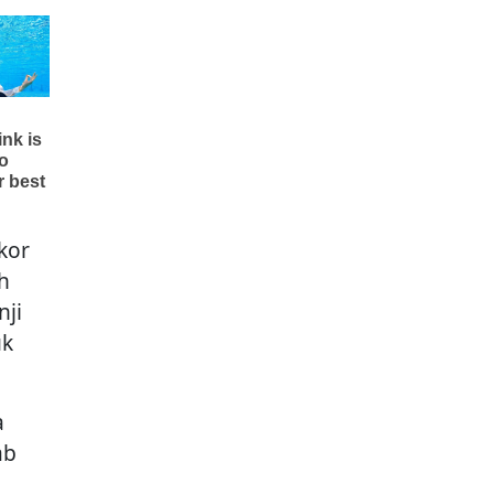
kor
h
nji
uk
a
ab