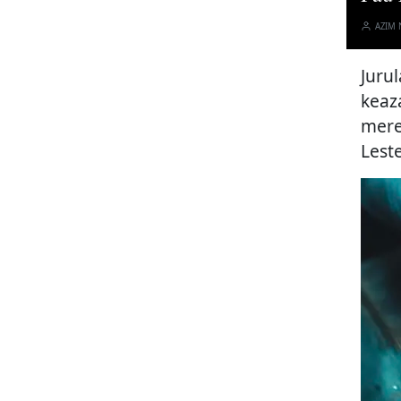
AZIM
Juru
keaz
mere
Leste