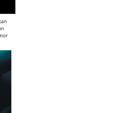
kan
an
mor