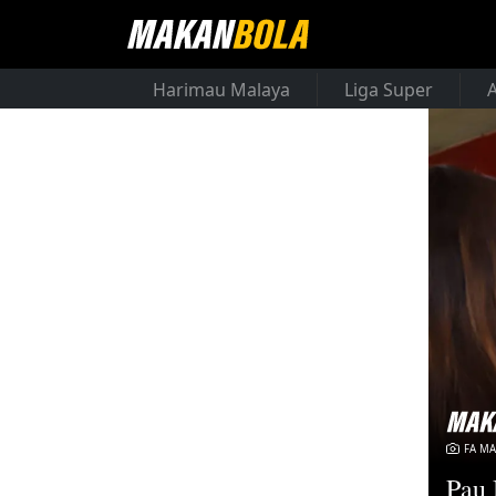
Harimau Malaya
Liga Super
FA MA
Pau 