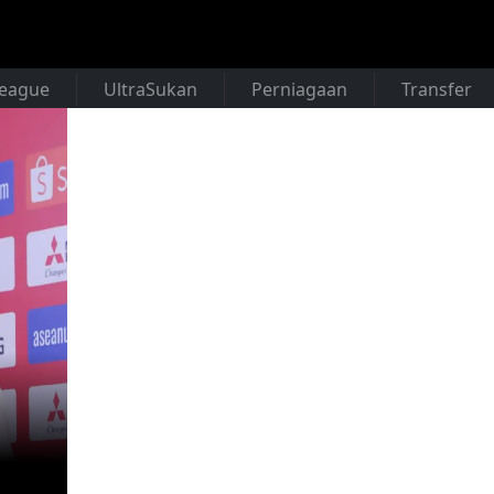
League
UltraSukan
Perniagaan
Transfer