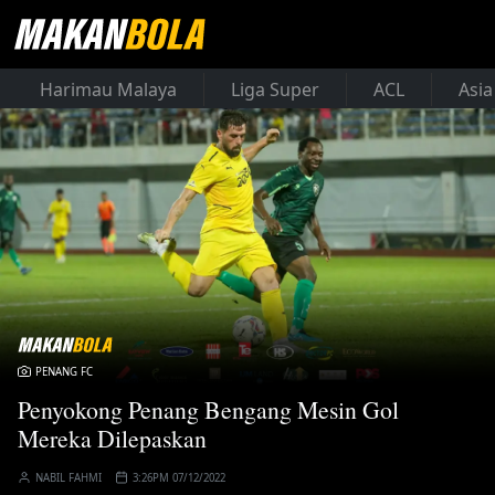
Harimau Malaya
Liga Super
ACL
Asia
PENANG FC
Penyokong Penang Bengang Mesin Gol
Mereka Dilepaskan
NABIL FAHMI
3:26PM 07/12/2022