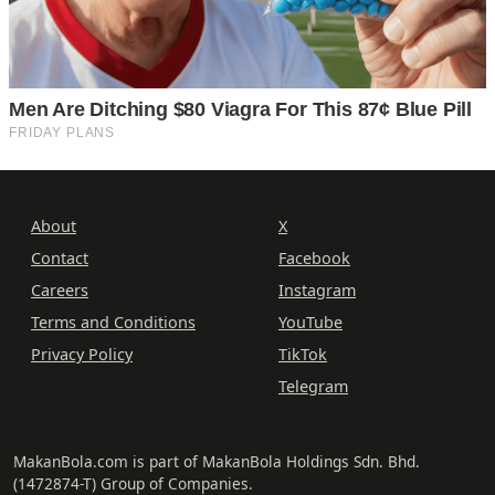
About
X
Contact
Facebook
Careers
Instagram
Terms and Conditions
YouTube
Privacy Policy
TikTok
Telegram
MakanBola.com is part of MakanBola Holdings Sdn. Bhd.
(1472874-T) Group of Companies.