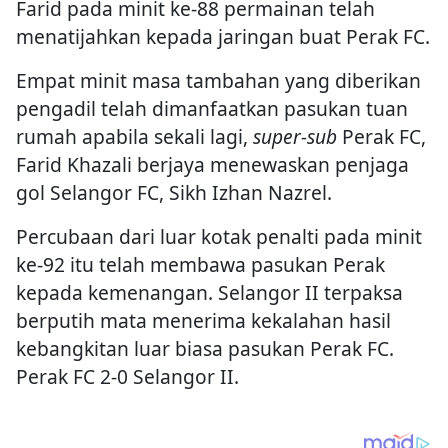
Farid pada minit ke-88 permainan telah
menatijahkan kepada jaringan buat Perak FC.
Empat minit masa tambahan yang diberikan
pengadil telah dimanfaatkan pasukan tuan
rumah apabila sekali lagi,
super-sub
Perak FC,
Farid Khazali berjaya menewaskan penjaga
gol Selangor FC, Sikh Izhan Nazrel.
Percubaan dari luar kotak penalti pada minit
ke-92 itu telah membawa pasukan Perak
kepada kemenangan. Selangor II terpaksa
berputih mata menerima kekalahan hasil
kebangkitan luar biasa pasukan Perak FC.
Perak FC 2-0 Selangor II.