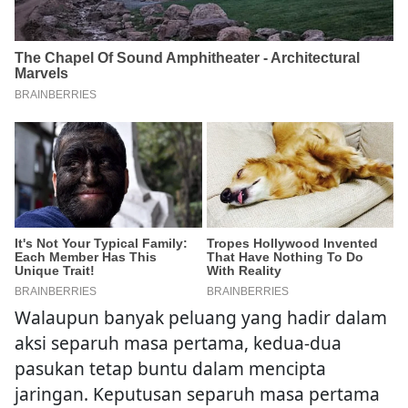
Walaupun banyak peluang yang hadir dalam
aksi separuh masa pertama, kedua-dua
pasukan tetap buntu dalam mencipta
jaringan. Keputusan separuh masa pertama