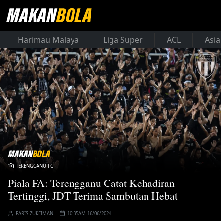
Harimau Malaya
Liga Super
ACL
Asia
TERENGGANU FC
Piala FA: Terengganu Catat Kehadiran
Tertinggi, JDT Terima Sambutan Hebat
FARIS ZUKEIMAN
10:35AM 16/06/2024