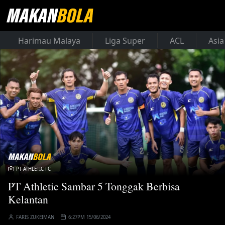
Harimau Malaya
Liga Super
ACL
Asia
PT ATHLETIC FC
PT Athletic Sambar 5 Tonggak Berbisa
Kelantan
FARIS ZUKEIMAN
6:27PM 15/06/2024