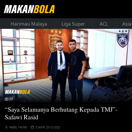
Harimau Malaya
Liga Super
ACL
Asia
JST
“Saya Selamanya Berhutang Kepada TMJ”-
Safawi Rasid
NABIL FAHMI
3:56PM 25/12/2022