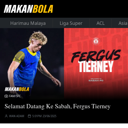
Harimau Malaya
Liga Super
ACL
Asia
FAM/SFC
Selamat Datang Ke Sabah, Fergus Tierney
WAN ADAM
5:01PM 23/06/2025