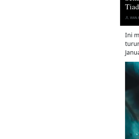
Tiad
WAN 
Ini 
turu
Janua