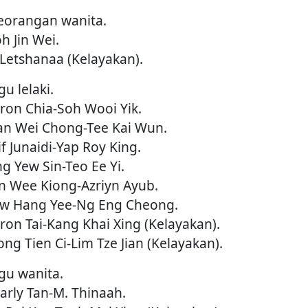
eorangan wanita.
h Jin Wei.
. Letshanaa (Kelayakan).
u lelaki.
aron Chia-Soh Wooi Yik.
an Wei Chong-Tee Kai Wun.
if Junaidi-Yap Roy King.
ng Yew Sin-Teo Ee Yi.
an Wee Kiong-Azriyn Ayub.
ow Hang Yee-Ng Eng Cheong.
aron Tai-Kang Khai Xing (Kelayakan).
ng Tien Ci-Lim Tze Jian (Kelayakan).
gu wanita.
early Tan-M. Thinaah.