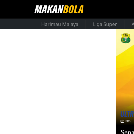
Harimau Malaya
Liga Super
PBSI
Sena