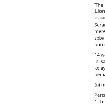
Sera
mere
seba
buru
14 w
ini 
kela
pema
Ini 
Pers
1- L