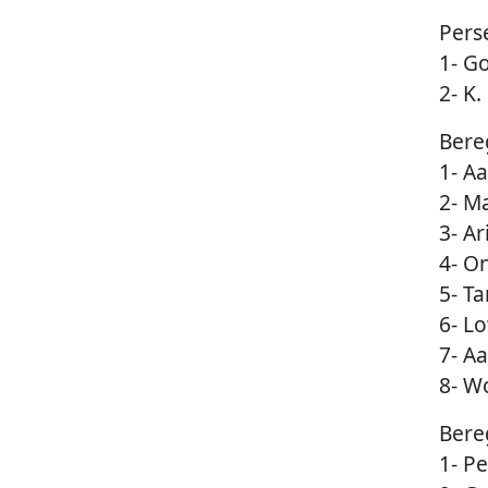
Pers
1- Go
2- K
Bereg
1- A
2- M
3- Ar
4- O
5- T
6- L
7- A
8- Wo
Bere
1- P