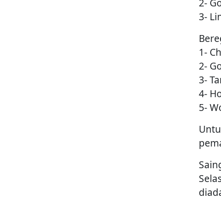
2- G
3- Li
Bere
1- C
2- G
3- Ta
4- H
5- W
Untu
pema
Sain
Sela
diad