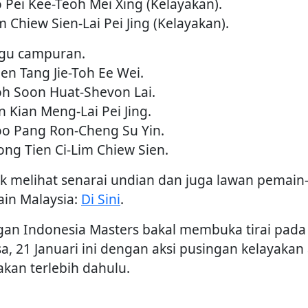
o Pei Kee-Teoh Mei Xing (Kelayakan).
m Chiew Sien-Lai Pei Jing (Kelayakan).
gu campuran.
hen Tang Jie-Toh Ee Wei.
oh Soon Huat-Shevon Lai.
n Kian Meng-Lai Pei Jing.
oo Pang Ron-Cheng Su Yin.
ong Tien Ci-Lim Chiew Sien.
k melihat senarai undian dan juga lawan pemain
in Malaysia:
Di Sini
.
gan Indonesia Masters bakal membuka tirai pada
sa, 21 Januari ini dengan aksi pusingan kelayakan
akan terlebih dahulu.