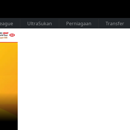
League
UltraSukan
Perniagaan
Transfer