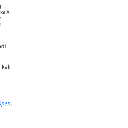
adi
kali
Open
.