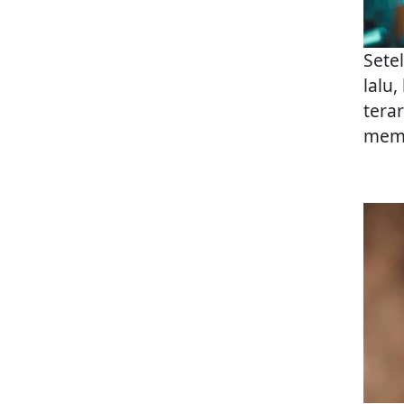
Sete
lalu
tera
memb