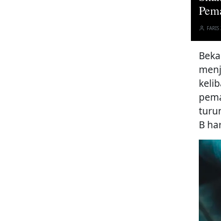
Pem
FARIS
Beka
menj
keli
pema
turu
B har