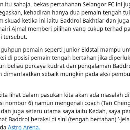
n itu sahaja, bekas pertahanan Selangor FC ini ju
gaskan, kehadiran hanya dua pemain tengah tu
m skuad ketika ini iaitu Baddrol Bakhtiar dan juga
airi Ajmal memberi pilihan yang cukup terhad p
i tersebut.
guhpun pemain seperti Junior Eldstal mampu un
ksi di posisi pemain tengah bertahan jika diperlu
n beliau percaya kudrat dan pengalaman Baddr
h dimanfaatkan sebaik mungkin pada aksi pemb
 kita lihat dalam pasukan kita akan ada masalah di 
isi nombor 6) namun mengenali coach (Tan Chen
 dan juga seteru utama saya iaitu Kedah, saya p
at Baddrol beraksi di sini (tengah bertahan),’-Jel
ada
Astro Arena.