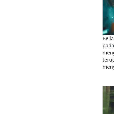
Beli
pada
meng
teru
meny