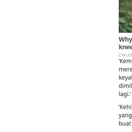
’Kem
mere
keya
dimi
lagi.’
’Keh
yang
buat