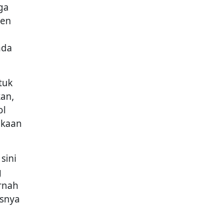
ga
len
ada
tuk
kan,
ol
ukaan
sini
g
ernah
asnya