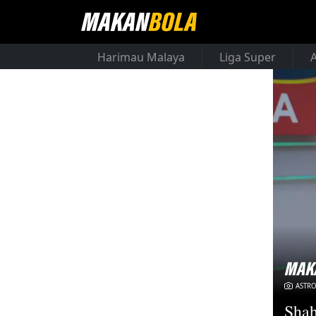
Harimau Malaya
Liga Super
ASTRO
Shah