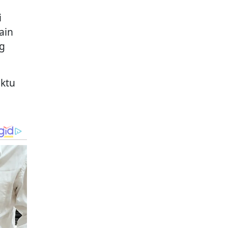
i
ain
g
aktu