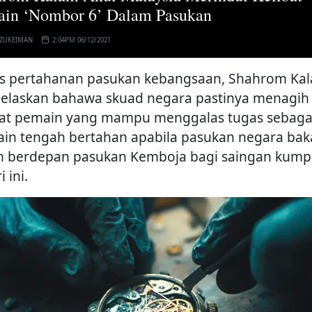
ain ‘Nombor 6’ Dalam Pasukan
 ZUKEIMAN
2:04PM 06/12/2021
s pertahanan pasukan kebangsaan, Shahrom Ka
elaskan bahawa skuad negara pastinya menagih
bat pemain yang mampu menggalas tugas sebaga
in tengah bertahan apabila pasukan negara bak
n berdepan pasukan Kemboja bagi saingan kump
i ini.