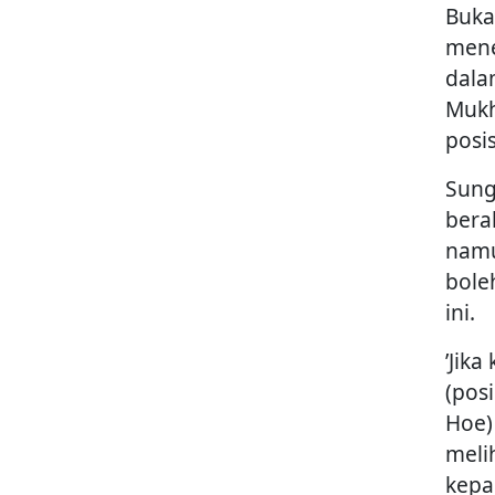
Buka
mene
dala
Mukh
posis
Sung
bera
namu
bole
ini.
’Jika
(pos
Hoe)
melih
kep