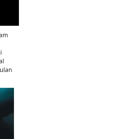
lam
i
al
ulan