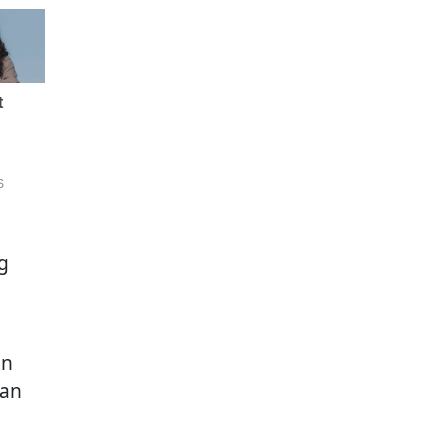
g
n
in
gan