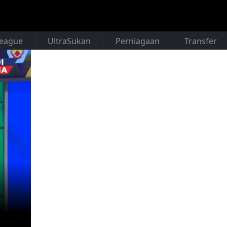
League
UltraSukan
Perniagaan
Transfer