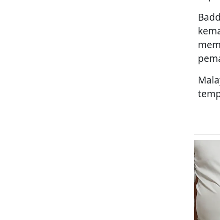
Badd
kema
memp
pema
Mala
temp