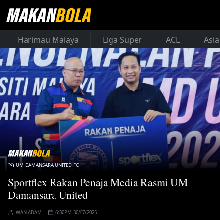
Harimau Malaya
Liga Super
ACL
Asia
UM DAMANSARA UNITED FC
Sportflex Rakan Penaja Media Rasmi UM
Damansara United
WAN ADAM
6:30PM 30/07/2025