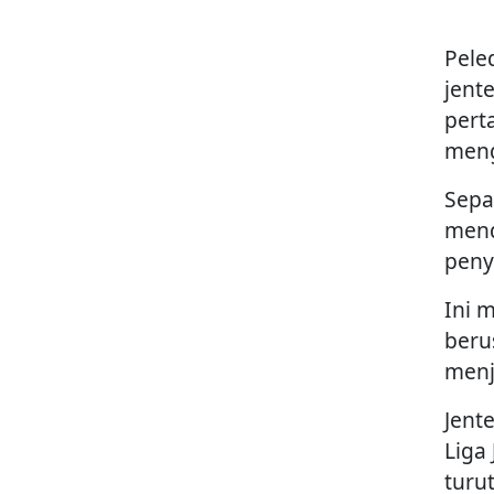
Pele
jent
pert
meng
Sepa
mend
peny
Ini 
beru
menj
Jent
Liga
turu