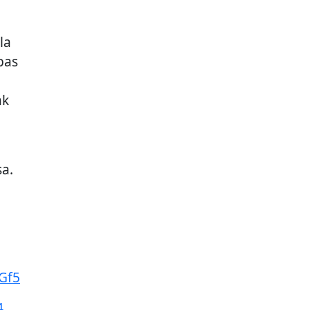
la
pas
ak
n
a.
0Gf5
4,