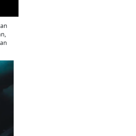
tan
n,
kan