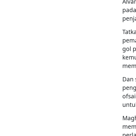
Alva
pada
penj
Tatk
pema
gol 
kemu
mema
Dan 
peng
ofsa
untu
Magh
mema
perl