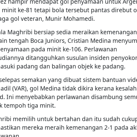
rez hampir mendapat gol penyamaan untuk Arge
 minit ke-81 tetapi bola tersebut pantas direbut 
aga gol veteran, Munir Mohamedi.
ala Maghribi bersiap sedia meraikan kemenangan
in tengah Boca Juniors, Cristian Medina menyu
penyamaan pada minit ke-106. Perlawanan
diannya ditangguhkan susulan insiden penyoko
suki padang dan balingan objek ke padang.
selepas semakan yang dibuat sistem bantuan vid
adil (VAR), gol Medina tidak dikira kerana kesala
id. Ini menyebabkan perlawanan disambung sem
k tempoh tiga minit.
ribi memilih untuk bertahan dan itu sudah cuku
stikan mereka meraih kemenangan 2-1 pada ak
awanan.