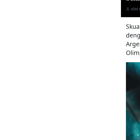
AZIM
Skua
deng
Arge
Olim