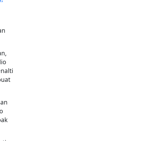
an
an,
lio
nalti
buat
han
o
pak