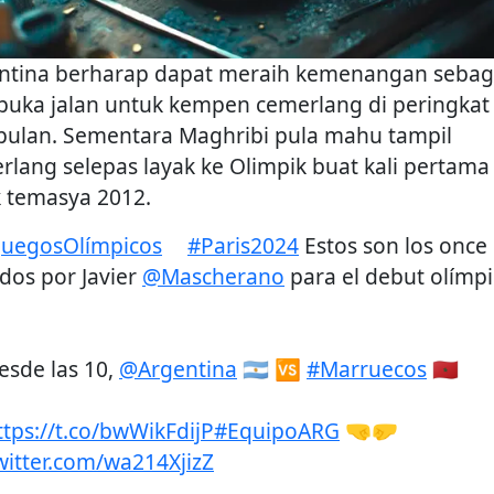
ntina berharap dapat meraih kemenangan sebag
uka jalan untuk kempen cemerlang di peringkat
ulan. Sementara Maghribi pula mahu tampil
rlang selepas layak ke Olimpik buat kali pertama
k temasya 2012.
JuegosOlímpicos
#Paris2024
Estos son los once
idos por Javier
@Mascherano
para el debut olímp
sde las 10,
@Argentina
🇦🇷 🆚
#Marruecos
🇲🇦
ttps://t.co/bwWikFdijP
#EquipoARG
🤜🤛
twitter.com/wa214XjizZ