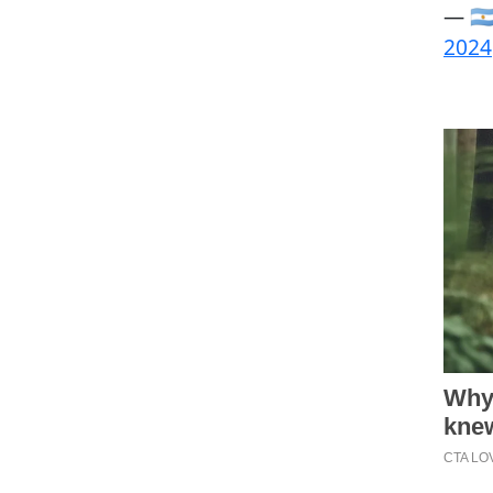
— 🇦
2024