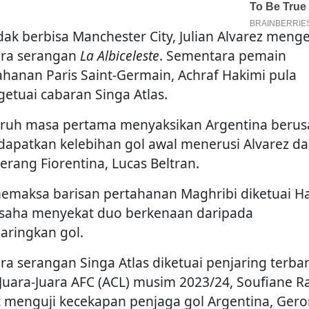
dak berbisa Manchester City, Julian Alvarez menge
era serangan
La Albiceleste
. Sementara pemain
ahanan Paris Saint-Germain, Achraf Hakimi pula
etuai cabaran Singa Atlas.
ruh masa pertama menyaksikan Argentina beru
apatkan kelebihan gol awal menerusi Alvarez d
erang Fiorentina, Lucas Beltran.
memaksa barisan pertahanan Maghribi diketuai H
saha menyekat duo berkenaan daripada
aringkan gol.
era serangan Singa Atlas diketuai penjaring terba
 Juara-Juara AFC (ACL) musim 2023/24, Soufiane R
t menguji kecekapan penjaga gol Argentina, Ger