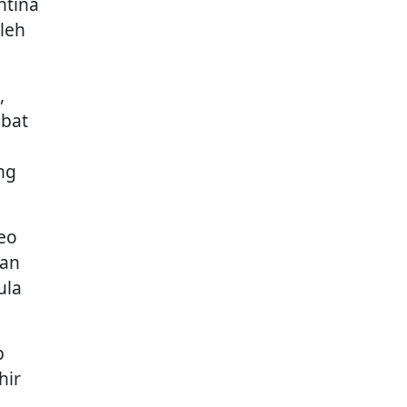
ntina
oleh
,
mbat
ng
eo
han
ula
p
hir