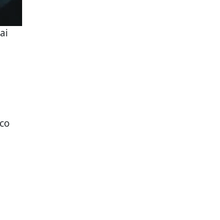
ai
ico