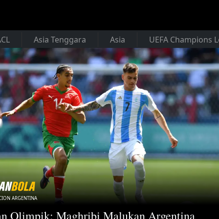
ACL
Asia Tenggara
Asia
UEFA Champions 
CION ARGENTINA
n Olimpik: Maghribi Malukan Argentina