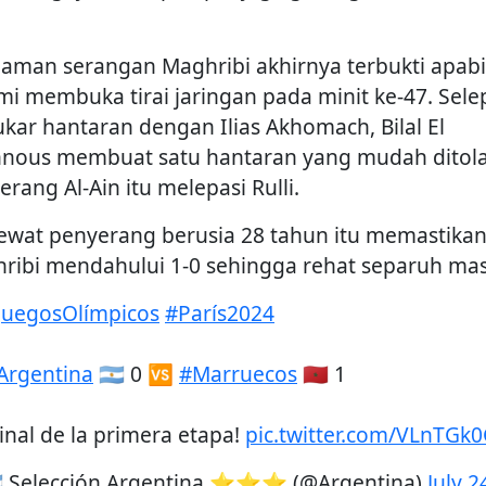
jaman serangan Maghribi akhirnya terbukti apabi
mi membuka tirai jaringan pada minit ke-47. Sele
ukar hantaran dengan Ilias Akhomach, Bilal El
nous membuat satu hantaran yang mudah ditol
rang Al-Ain itu melepasi Rulli.
lewat penyerang berusia 28 tahun itu memastika
ribi mendahului 1-0 sehingga rehat separuh mas
JuegosOlímpicos
#París2024
Argentina
🇦🇷 0 🆚
#Marruecos
🇲🇦 1
Final de la primera etapa!
pic.twitter.com/VLnTGk
🇷 Selección Argentina ⭐⭐⭐ (@Argentina)
July 2