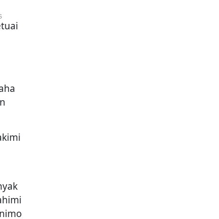
tuai
saha
an
akimi
nyak
ahimi
onimo