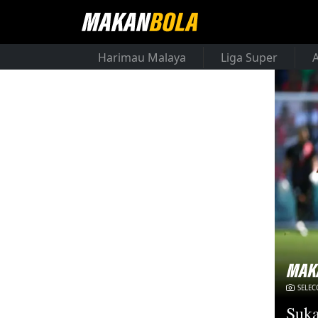
Harimau Malaya
Liga Super
SELEC
Suka