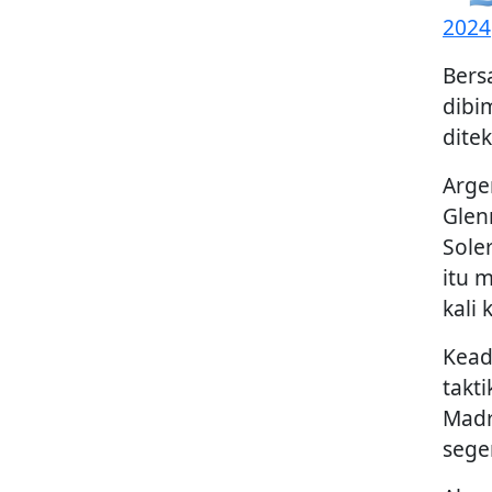
2024
Bers
dibi
ditek
Arge
Glen
Sole
itu 
kali
Kead
takt
Madr
sege