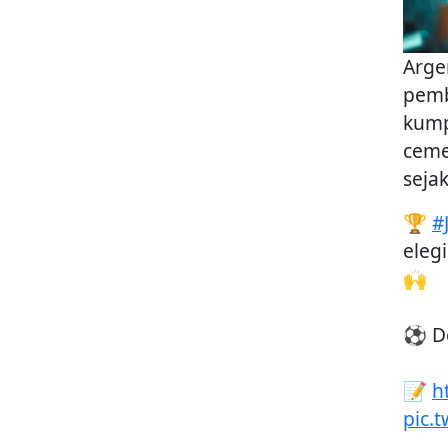
Arge
pemb
kump
ceme
seja
🏆
#
eleg
🙌
⚽ De
📝
h
pic.