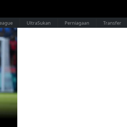
League
UltraSukan
Perniagaan
Transfer