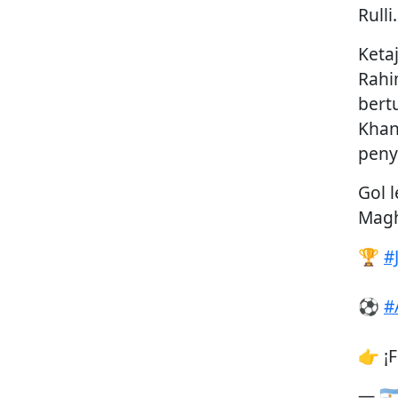
Rulli.
Keta
Rahi
bert
Khan
penye
Gol 
Magh
🏆
#
⚽
#
👉 ¡
— 🇦