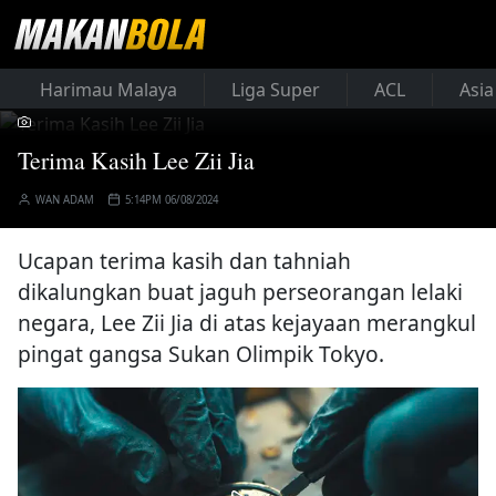
Harimau Malaya
Liga Super
ACL
Asia
Terima Kasih Lee Zii Jia
WAN ADAM
5:14PM 06/08/2024
Ucapan terima kasih dan tahniah
dikalungkan buat jaguh perseorangan lelaki
negara, Lee Zii Jia di atas kejayaan merangkul
pingat gangsa Sukan Olimpik Tokyo.