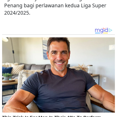
Penang bagi perlawanan kedua Liga Super
2024/2025.