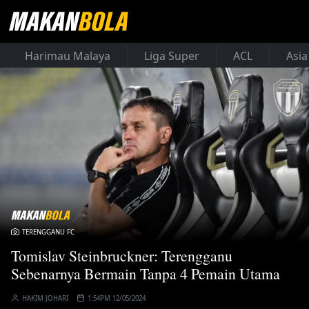
Harimau Malaya
Liga Super
ACL
Asia
TERENGGANU FC
Tomislav Steinbruckner: Terengganu
Sebenarnya Bermain Tanpa 4 Pemain Utama
HAKIM JOHARI
1:54PM 12/05/2024