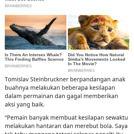
Tomislav Steinbruckner berpandangan anak
buahnya melakukan beberapa kesilapan
dalam permainan dan gagal memberikan
aksi yang baik.
“Pemain banyak membuat kesilapan sewaktu
melakukan hantaran dan merebut bola. Saya