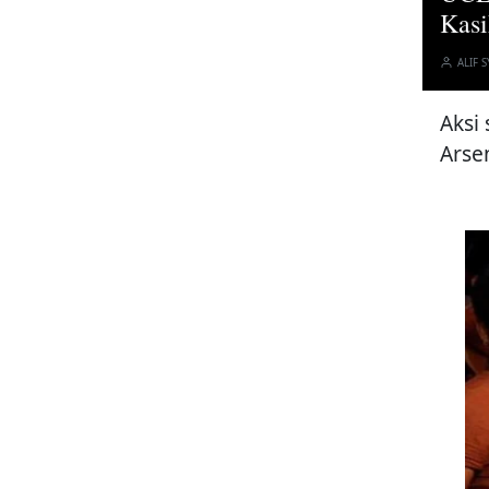
Kas
ALIF S
Aksi
Arse