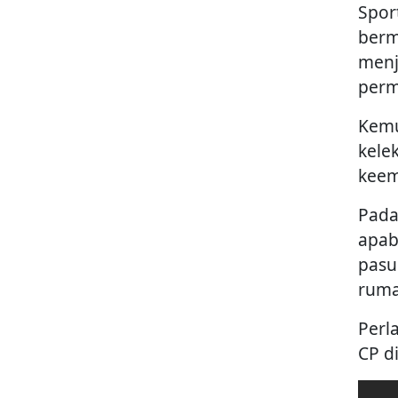
Spor
berm
menj
perm
Kemu
kele
keem
Pada
apab
pasu
ruma
Perl
CP d