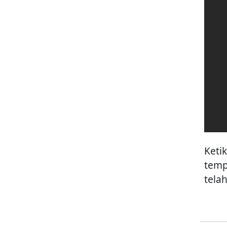
Keti
temp
tela