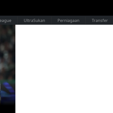
League
UltraSukan
Perniagaan
Transfer