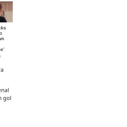
ra
enal
 gol