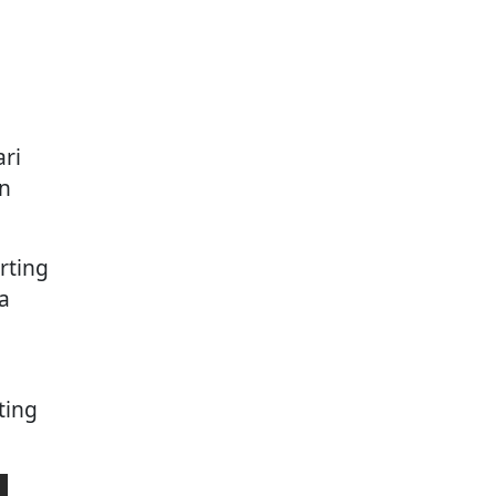
ari
n
rting
a
ting