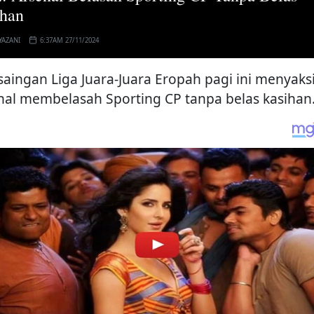
ihan
YAZANI
6:37AM 27/11/2024
 saingan Liga Juara-Juara Eropah pagi ini menyaks
nal membelasah Sporting CP tanpa belas kasihan