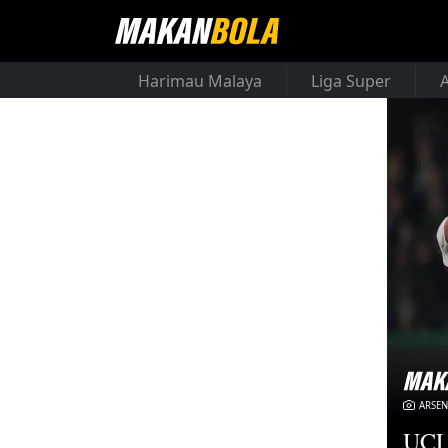
Harimau Malaya
Liga Super
ARSEN
UCL: