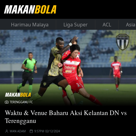
Harimau Malaya
Liga Super
ACL
Asia
TERENGGANU FC
Waktu & Venue Baharu Aksi Kelantan DN vs
Terengganu
WAN ADAM
9:57PM 02/12/2024