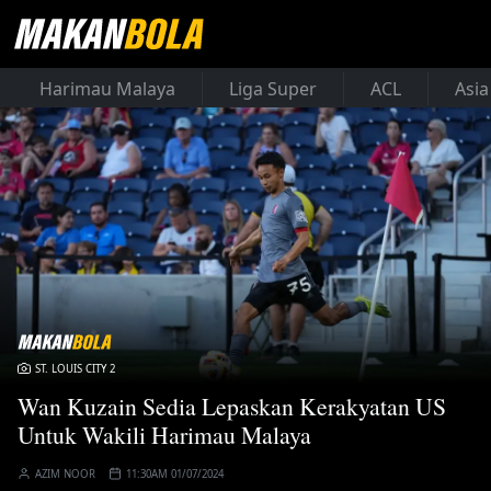
Harimau Malaya
Liga Super
ACL
Asia
ST. LOUIS CITY 2
Wan Kuzain Sedia Lepaskan Kerakyatan US
Untuk Wakili Harimau Malaya
AZIM NOOR
11:30AM 01/07/2024