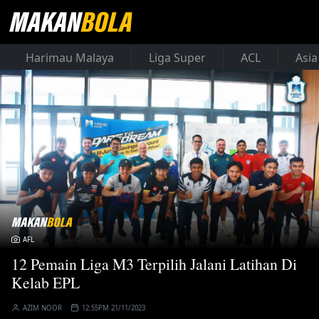
Harimau Malaya
Liga Super
ACL
Asia
AFL
12 Pemain Liga M3 Terpilih Jalani Latihan Di
Kelab EPL
AZIM NOOR
12:55PM 21/11/2023