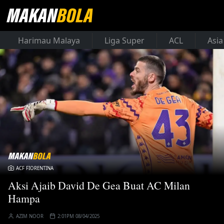
Harimau Malaya
Liga Super
ACL
Asia
ACF FIORENTINA
Aksi Ajaib David De Gea Buat AC Milan
Hampa
AZIM NOOR
2:01PM 08/04/2025