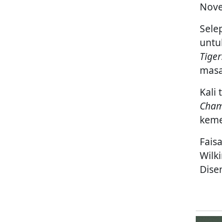
Nove
Sele
untu
Tiger
masa
Kali
Cham
keme
Fais
Wilk
Dise