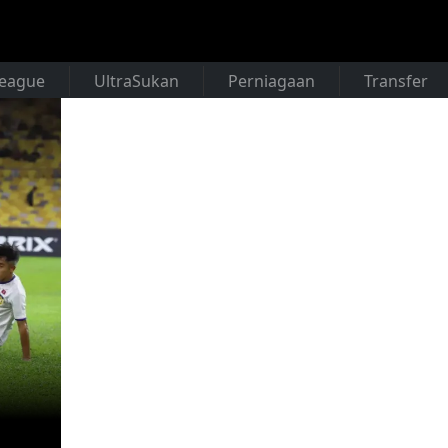
League
UltraSukan
Perniagaan
Transfer