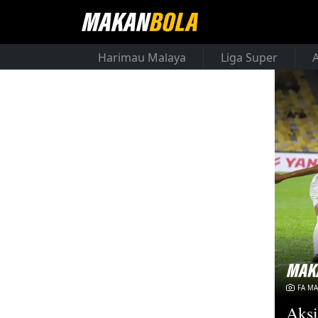
Harimau Malaya
Liga Super
FA MA
Aksi