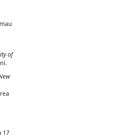
imau
ity of
ni.
New
orea
 17