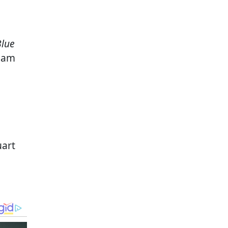
Blue
alam
uart