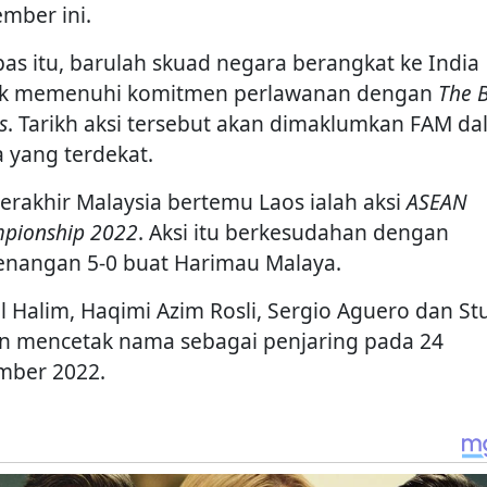
mber ini.
pas itu, barulah skuad negara berangkat ke India
k memenuhi komitmen perlawanan dengan
The 
s
. Tarikh aksi tersebut akan dimaklumkan FAM d
 yang terdekat.
 terakhir Malaysia bertemu Laos ialah aksi
ASEAN
pionship 2022
. Aksi itu berkesudahan dengan
nangan 5-0 buat Harimau Malaya.
al Halim, Haqimi Azim Rosli, Sergio Aguero dan St
in mencetak nama sebagai penjaring pada 24
mber 2022.