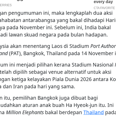
an pengumuman ini, maka lengkaplah dua aksi
ahabatan antarabangsa yang bakal dihadapi Har
ya pada November ini. Sebelum ini, India bakal
adi lawan skuad negara pada bulan hadapan.
ysia akan menentang Laos di Stadium
Port Author
land
(PAT), Bangkok, Thailand pada 14 November i
ium ini menjadi pilihan kerana Stadium Nasional
telah dipilih sebagai venue alternatif untuk aksi
ngan ketiga kelayakan Piala Dunia 2026 antara K
a dan Iran pada hari yang sama.
in itu, pemilihan Bangkok juga dibuat bagi
dahkan aturan anak buah Ha Hyeok-jun itu. Ini
ana
Million Elephants
bakal berdepan
Thailand
pada