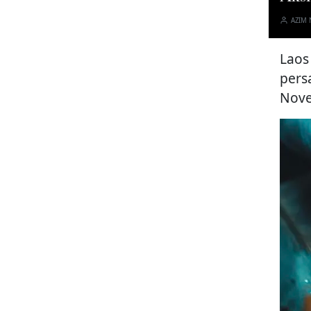
AZIM
Laos
pers
Nove