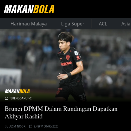
Harimau Malaya
Liga Super
ACL
Asia
TERENGGANU FC
Brunei DPMM Dalam Rundingan Dapatkan
Akhyar Rashid
AZIM NOOR
9:48PM 31/05/2025