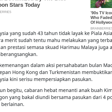
ysia yang sudah 43 tahun tidak layak ke Piala Asi
ra merit sudah tentu mahu melakukan yang terba
an prestasi semasa skuad Harimau Malaya juga 
berangsangkan.
kemenangan dalam aksi persahabatan bulan Mac 
epan Hong Kong dan Turkmenistan membuktika
ysia kini serisu mempersiapkan pasukan.
n begitu, cabaran hebat menanti anak buah Ki
gon yang bakal diundi bersama pasukan dari 4 p
 berlainan.