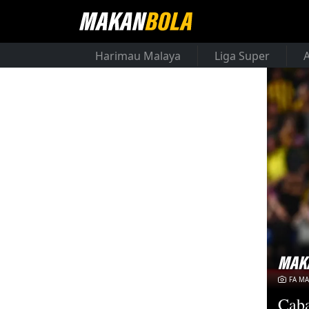
Harimau Malaya
Liga Super
FA MA
Caba