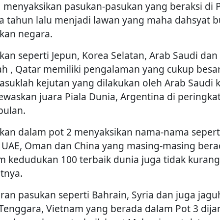
1 menyaksikan pasukan-pasukan yang beraksi di P
a tahun lalu menjadi lawan yang maha dahsyat b
kan negara.
kan seperti Jepun, Korea Selatan, Arab Saudi dan
h , Qatar memiliki pengalaman yang cukup besa
asuklah kejutan yang dilakukan oleh Arab Saudi k
waskan juara Piala Dunia, Argentina di peringka
ulan.
kan dalam pot 2 menyaksikan nama-nama sepert
, UAE, Oman dan China yang masing-masing bera
m kedudukan 100 terbaik dunia juga tidak kurang
tnya.
ran pasukan seperti Bahrain, Syria dan juga jagu
 Tenggara, Vietnam yang berada dalam Pot 3 dij