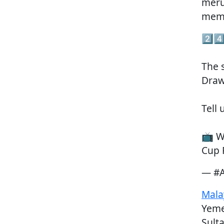
meru
memb
2️⃣4
The s
Draw
Tell 
📺 W
Cup 
— #A
Mala
Yeme
Sult