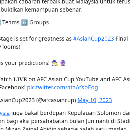
pakan cabaran terbaik buat Malaysia untuk teru
uktikan kemampuan sebenar.
️⃣ Teams 6️⃣ Groups
tage is set for greatness as
#AsianCup2023
Final
 looms!
us your predictions! 🧙‍♂️ 🔮
atch 𝐋𝐈𝐕𝐄 on AFC Asian Cup YouTube and AFC As
Facebook!
pic.twitter.com/ataAtXoEog
sianCup2023 (@afcasiancup)
May 10, 2023
ysia
juga bakal berdepan Kepulauan Solomon da
n bagi aksi persahabatan bulan Jun nanti di Sta
an Mizan Zainal Abidin sebagai salah satu medan