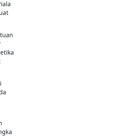
iala
uat
 tuan
r
etika
t
i
da
h
angka