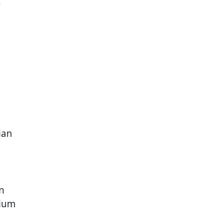
s
ian
n
dium